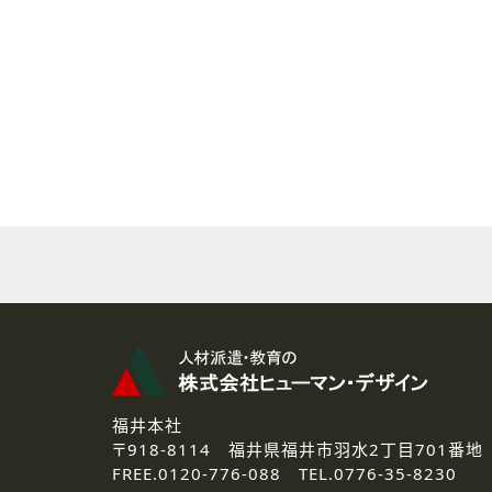
( 2 ) 派遣登録を希望される皆様
本登録に関するご連絡および本
なお、ご連絡手段は、電話・Ｅ
( 3 ) スタッフ派遣を検討され
お問い合わせの内容に回答す
なお、ご連絡手段は、電話・Ｅ
( 4 ) LEC福井南校「提携校
資料送付、受講相談に関するご
その他、お問い合わせの内容に
なお、ご連絡手段は、電話・Ｅ
2.個人情報の第三者提供
ご提供いただいた個人情報は、法
3.個人情報の取り扱いの委託
弊社の定める個人情報保護の評
福井本社
4.個人情報の開示等について
〒918-8114
福井県福井市羽水2丁目701番地
ご提供いただいた個人情報の開示
FREE.
0120-776-088 TEL.
0776-35-8230