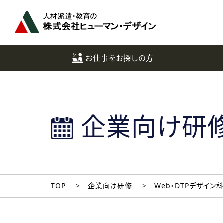
ペ
ー
ジ
ト
ッ
お仕事をお探しの方
プ
へ
企業向け研
TOP
企業向け研修
Web・DTPデザイン