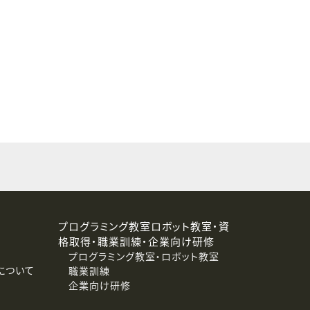
することはありません。
プログラミング教室ロボット教室・資
格取得・職業訓練・企業向け研修
プログラミング教室・ロボット教室
について
職業訓練
企業向け研修
消去および第三者への提供停止）