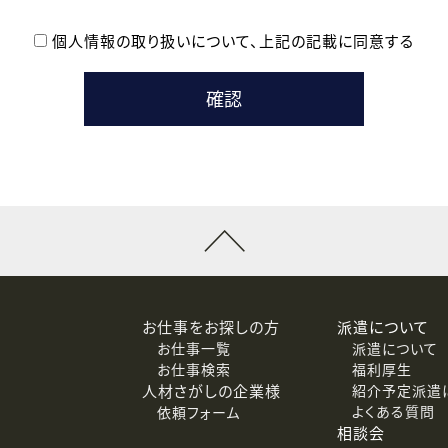
個人情報の取り扱いについて、
上記の記載に同意する
登録時の参考情報として利用いたします。
メールのいずれかの方法といたします。
ている企業の皆様
るために利用いたします。
メールのいずれかの方法といたします。
］での講座受講を検討されている皆様
連絡のために利用いたします。
回答するために利用いたします。
メールのいずれかの方法といたします。
令等の規定に従う場合を除き、ご本人の同意を得ずに第三者に提供
お仕事をお探しの方
派遣について
お仕事一覧
派遣について
価基準を満たした委託先に、個人情報を委託する場合があります。
お仕事検索
福利厚生
人材さがしの企業様
紹介予定派遣
よくある質問
依頼フォーム
等（利用目的の通知、開示、訂正、追加または削除、利用の停止、
相談会