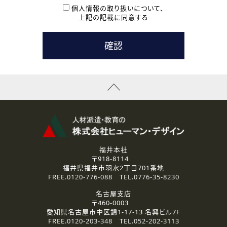
本登録に関するご連絡および本登録時の参考情報として利
個人情報の取り扱いについて、
用いたします。
上記の記載に同意する
なお、ご連絡手段は、電話・Ｅメールのいずれかの方法とい
たします。
( 3 ) スタッフ派遣を検討されている企業の皆様
お問い合わせの内容に回答するために利用いたします。
なお、ご連絡手段は、電話・Ｅメールのいずれかの方法とい
たします。
( 4 ) LEC福井南校「提携校］での講座受講を検討されている皆
様
資料送付、受講相談に関するご連絡のために利用いたしま
す。
その他、お問い合わせの内容に回答するために利用いたし
ます。
なお、ご連絡手段は、電話・Ｅメールのいずれかの方法とい
たします。
福井本社
〒918-8114
2.個人情報の第三者提供
福井県福井市羽水2丁目701番地
ご提供いただいた個人情報は、法令等の規定に従う場合を除き、
FREE.
0120-776-088
TEL.
0776-35-8230
ご本人の同意を得ずに第三者に提供することはありません。
名古屋支店
〒460-0003
3.個人情報の取り扱いの委託
愛知県名古屋市中区錦1-17-13 名興ビル7F
弊社の定める個人情報保護の評価基準を満たした委託先に、個
FREE.
0120-203-348
TEL.
052-202-3113
人情報を委託する場合があります。