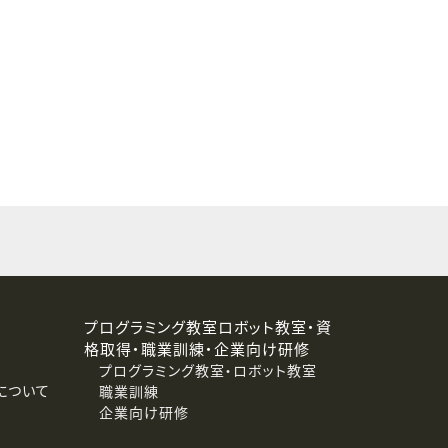
することはありません。
プログラミング教室ロボット教室・資
格取得・職業訓練・企業向け研修
プログラミング教室・ロボット教室
について
職業訓練
企業向け研修
消去および第三者への提供停止）