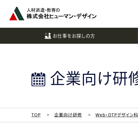
ペ
ー
ジ
ト
ッ
お仕事をお探しの方
プ
へ
企業向け研
TOP
企業向け研修
Web・DTPデザイン