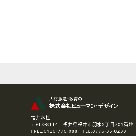
( 2 ) 派遣登録を希望される皆様
本登録に関するご連絡および本
なお、ご連絡手段は、電話・Ｅ
( 3 ) スタッフ派遣を検討され
お問い合わせの内容に回答す
なお、ご連絡手段は、電話・Ｅ
( 4 ) LEC福井南校「提携校
資料送付、受講相談に関するご
その他、お問い合わせの内容に
なお、ご連絡手段は、電話・Ｅ
2.個人情報の第三者提供
ご提供いただいた個人情報は、法
3.個人情報の取り扱いの委託
弊社の定める個人情報保護の評
福井本社
4.個人情報の開示等について
〒918-8114
福井県福井市羽水2丁目701番地
ご提供いただいた個人情報の開示
FREE.
0120-776-088 TEL.
0776-35-8230