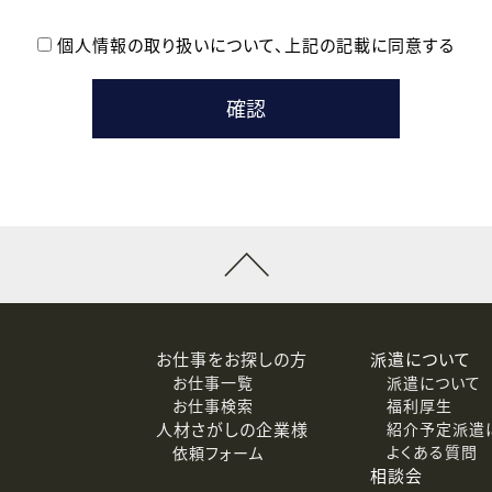
個人情報の取り扱いについて、
上記の記載に同意する
登録時の参考情報として利用いたします。
メールのいずれかの方法といたします。
ている企業の皆様
るために利用いたします。
メールのいずれかの方法といたします。
］での講座受講を検討されている皆様
連絡のために利用いたします。
回答するために利用いたします。
メールのいずれかの方法といたします。
令等の規定に従う場合を除き、ご本人の同意を得ずに第三者に提供
お仕事をお探しの方
派遣について
お仕事一覧
派遣について
価基準を満たした委託先に、個人情報を委託する場合があります。
お仕事検索
福利厚生
人材さがしの企業様
紹介予定派遣
よくある質問
依頼フォーム
等（利用目的の通知、開示、訂正、追加または削除、利用の停止、
相談会