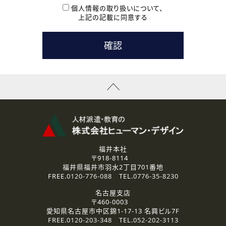
本登録に関するご連絡および本登録時の参考情報として利
個人情報の取り扱いについて、
用いたします。
上記の記載に同意する
なお、ご連絡手段は、電話・Ｅメールのいずれかの方法とい
たします。
( 3 ) スタッフ派遣を検討されている企業の皆様
お問い合わせの内容に回答するために利用いたします。
なお、ご連絡手段は、電話・Ｅメールのいずれかの方法とい
たします。
( 4 ) LEC福井南校「提携校］での講座受講を検討されている皆
様
資料送付、受講相談に関するご連絡のために利用いたしま
す。
その他、お問い合わせの内容に回答するために利用いたし
ます。
なお、ご連絡手段は、電話・Ｅメールのいずれかの方法とい
たします。
福井本社
〒918-8114
2.個人情報の第三者提供
福井県福井市羽水2丁目701番地
ご提供いただいた個人情報は、法令等の規定に従う場合を除き、
FREE.
0120-776-088
TEL.
0776-35-8230
ご本人の同意を得ずに第三者に提供することはありません。
名古屋支店
〒460-0003
3.個人情報の取り扱いの委託
愛知県名古屋市中区錦1-17-13 名興ビル7F
弊社の定める個人情報保護の評価基準を満たした委託先に、個
FREE.
0120-203-348
TEL.
052-202-3113
人情報を委託する場合があります。