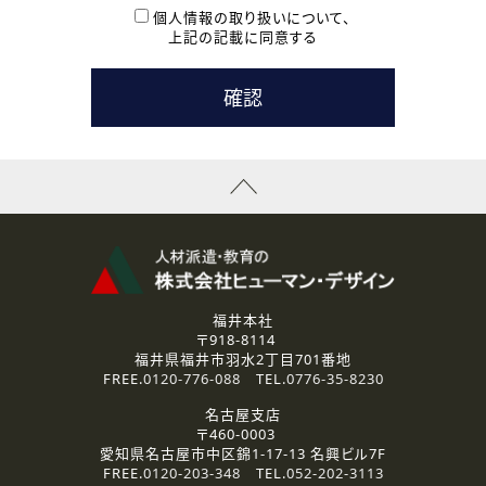
本登録に関するご連絡および本登録時の参考情報として利
個人情報の取り扱いについて、
用いたします。
上記の記載に同意する
なお、ご連絡手段は、電話・Ｅメールのいずれかの方法とい
たします。
( 3 ) スタッフ派遣を検討されている企業の皆様
お問い合わせの内容に回答するために利用いたします。
なお、ご連絡手段は、電話・Ｅメールのいずれかの方法とい
たします。
( 4 ) LEC福井南校「提携校］での講座受講を検討されている皆
様
資料送付、受講相談に関するご連絡のために利用いたしま
す。
その他、お問い合わせの内容に回答するために利用いたし
ます。
なお、ご連絡手段は、電話・Ｅメールのいずれかの方法とい
たします。
福井本社
〒918-8114
2.個人情報の第三者提供
福井県福井市羽水2丁目701番地
ご提供いただいた個人情報は、法令等の規定に従う場合を除き、
FREE.
0120-776-088
TEL.
0776-35-8230
ご本人の同意を得ずに第三者に提供することはありません。
名古屋支店
〒460-0003
3.個人情報の取り扱いの委託
愛知県名古屋市中区錦1-17-13 名興ビル7F
弊社の定める個人情報保護の評価基準を満たした委託先に、個
FREE.
0120-203-348
TEL.
052-202-3113
人情報を委託する場合があります。