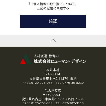
本登録に関するご連絡および本登録時の参考情報として利
個人情報の取り扱いについて、
用いたします。
上記の記載に同意する
なお、ご連絡手段は、電話・Ｅメールのいずれかの方法とい
たします。
( 3 ) スタッフ派遣を検討されている企業の皆様
お問い合わせの内容に回答するために利用いたします。
なお、ご連絡手段は、電話・Ｅメールのいずれかの方法とい
たします。
( 4 ) LEC福井南校「提携校］での講座受講を検討されている皆
様
資料送付、受講相談に関するご連絡のために利用いたしま
す。
その他、お問い合わせの内容に回答するために利用いたし
ます。
なお、ご連絡手段は、電話・Ｅメールのいずれかの方法とい
たします。
福井本社
〒918-8114
2.個人情報の第三者提供
福井県福井市羽水2丁目701番地
ご提供いただいた個人情報は、法令等の規定に従う場合を除き、
FREE.
0120-776-088
TEL.
0776-35-8230
ご本人の同意を得ずに第三者に提供することはありません。
名古屋支店
〒460-0003
3.個人情報の取り扱いの委託
愛知県名古屋市中区錦1-17-13 名興ビル7F
弊社の定める個人情報保護の評価基準を満たした委託先に、個
FREE.
0120-203-348
TEL.
052-202-3113
人情報を委託する場合があります。