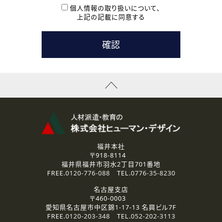
本登録に関するご連絡および本登録時の参考情報として利
個人情報の取り扱いについて、
用いたします。
上記の記載に同意する
なお、ご連絡手段は、電話・Ｅメールのいずれかの方法とい
たします。
( 3 ) スタッフ派遣を検討されている企業の皆様
お問い合わせの内容に回答するために利用いたします。
なお、ご連絡手段は、電話・Ｅメールのいずれかの方法とい
たします。
( 4 ) LEC福井南校「提携校］での講座受講を検討されている皆
様
資料送付、受講相談に関するご連絡のために利用いたしま
す。
その他、お問い合わせの内容に回答するために利用いたし
ます。
なお、ご連絡手段は、電話・Ｅメールのいずれかの方法とい
たします。
福井本社
〒918-8114
2.個人情報の第三者提供
福井県福井市羽水2丁目701番地
ご提供いただいた個人情報は、法令等の規定に従う場合を除き、
FREE.
0120-776-088
TEL.
0776-35-8230
ご本人の同意を得ずに第三者に提供することはありません。
名古屋支店
〒460-0003
3.個人情報の取り扱いの委託
愛知県名古屋市中区錦1-17-13 名興ビル7F
弊社の定める個人情報保護の評価基準を満たした委託先に、個
FREE.
0120-203-348
TEL.
052-202-3113
人情報を委託する場合があります。