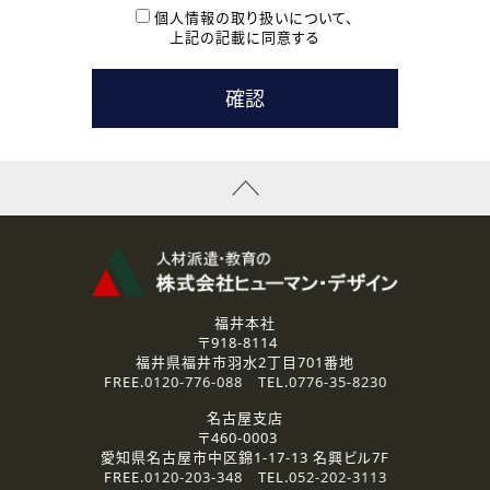
本登録に関するご連絡および本登録時の参考情報として利
個人情報の取り扱いについて、
用いたします。
上記の記載に同意する
なお、ご連絡手段は、電話・Ｅメールのいずれかの方法とい
たします。
( 3 ) スタッフ派遣を検討されている企業の皆様
お問い合わせの内容に回答するために利用いたします。
なお、ご連絡手段は、電話・Ｅメールのいずれかの方法とい
たします。
( 4 ) LEC福井南校「提携校］での講座受講を検討されている皆
様
資料送付、受講相談に関するご連絡のために利用いたしま
す。
その他、お問い合わせの内容に回答するために利用いたし
ます。
なお、ご連絡手段は、電話・Ｅメールのいずれかの方法とい
たします。
福井本社
〒918-8114
2.個人情報の第三者提供
福井県福井市羽水2丁目701番地
ご提供いただいた個人情報は、法令等の規定に従う場合を除き、
FREE.
0120-776-088
TEL.
0776-35-8230
ご本人の同意を得ずに第三者に提供することはありません。
名古屋支店
〒460-0003
3.個人情報の取り扱いの委託
愛知県名古屋市中区錦1-17-13 名興ビル7F
弊社の定める個人情報保護の評価基準を満たした委託先に、個
FREE.
0120-203-348
TEL.
052-202-3113
人情報を委託する場合があります。