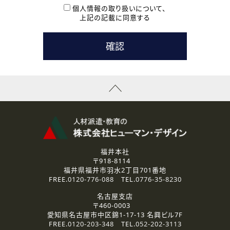
本登録に関するご連絡および本登録時の参考情報として利
個人情報の取り扱いについて、
用いたします。
上記の記載に同意する
なお、ご連絡手段は、電話・Ｅメールのいずれかの方法とい
たします。
( 3 ) スタッフ派遣を検討されている企業の皆様
お問い合わせの内容に回答するために利用いたします。
なお、ご連絡手段は、電話・Ｅメールのいずれかの方法とい
たします。
( 4 ) LEC福井南校「提携校］での講座受講を検討されている皆
様
資料送付、受講相談に関するご連絡のために利用いたしま
す。
その他、お問い合わせの内容に回答するために利用いたし
ます。
なお、ご連絡手段は、電話・Ｅメールのいずれかの方法とい
たします。
福井本社
〒918-8114
2.個人情報の第三者提供
福井県福井市羽水2丁目701番地
ご提供いただいた個人情報は、法令等の規定に従う場合を除き、
FREE.
0120-776-088
TEL.
0776-35-8230
ご本人の同意を得ずに第三者に提供することはありません。
名古屋支店
〒460-0003
3.個人情報の取り扱いの委託
愛知県名古屋市中区錦1-17-13 名興ビル7F
弊社の定める個人情報保護の評価基準を満たした委託先に、個
FREE.
0120-203-348
TEL.
052-202-3113
人情報を委託する場合があります。