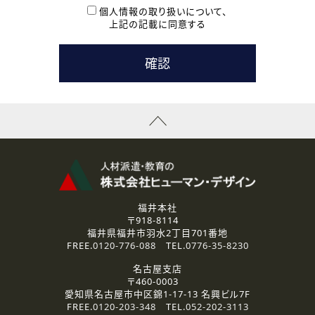
本登録に関するご連絡および本登録時の参考情報として利
個人情報の取り扱いについて、
用いたします。
上記の記載に同意する
なお、ご連絡手段は、電話・Ｅメールのいずれかの方法とい
たします。
( 3 ) スタッフ派遣を検討されている企業の皆様
お問い合わせの内容に回答するために利用いたします。
なお、ご連絡手段は、電話・Ｅメールのいずれかの方法とい
たします。
( 4 ) LEC福井南校「提携校］での講座受講を検討されている皆
様
資料送付、受講相談に関するご連絡のために利用いたしま
す。
その他、お問い合わせの内容に回答するために利用いたし
ます。
なお、ご連絡手段は、電話・Ｅメールのいずれかの方法とい
たします。
福井本社
〒918-8114
2.個人情報の第三者提供
福井県福井市羽水2丁目701番地
ご提供いただいた個人情報は、法令等の規定に従う場合を除き、
FREE.
0120-776-088
TEL.
0776-35-8230
ご本人の同意を得ずに第三者に提供することはありません。
名古屋支店
〒460-0003
3.個人情報の取り扱いの委託
愛知県名古屋市中区錦1-17-13 名興ビル7F
弊社の定める個人情報保護の評価基準を満たした委託先に、個
FREE.
0120-203-348
TEL.
052-202-3113
人情報を委託する場合があります。