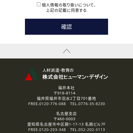
本登録に関するご連絡および本登録時の参考情報として利
個人情報の取り扱いについて、
用いたします。
上記の記載に同意する
なお、ご連絡手段は、電話・Ｅメールのいずれかの方法とい
たします。
( 3 ) スタッフ派遣を検討されている企業の皆様
お問い合わせの内容に回答するために利用いたします。
なお、ご連絡手段は、電話・Ｅメールのいずれかの方法とい
たします。
( 4 ) LEC福井南校「提携校］での講座受講を検討されている皆
様
資料送付、受講相談に関するご連絡のために利用いたしま
す。
その他、お問い合わせの内容に回答するために利用いたし
ます。
なお、ご連絡手段は、電話・Ｅメールのいずれかの方法とい
たします。
福井本社
〒918-8114
2.個人情報の第三者提供
福井県福井市羽水2丁目701番地
ご提供いただいた個人情報は、法令等の規定に従う場合を除き、
FREE.
0120-776-088
TEL.
0776-35-8230
ご本人の同意を得ずに第三者に提供することはありません。
名古屋支店
〒460-0003
3.個人情報の取り扱いの委託
愛知県名古屋市中区錦1-17-13 名興ビル7F
弊社の定める個人情報保護の評価基準を満たした委託先に、個
FREE.
0120-203-348
TEL.
052-202-3113
人情報を委託する場合があります。