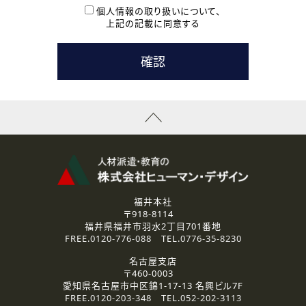
本登録に関するご連絡および本登録時の参考情報として利
個人情報の取り扱いについて、
用いたします。
上記の記載に同意する
なお、ご連絡手段は、電話・Ｅメールのいずれかの方法とい
たします。
( 3 ) スタッフ派遣を検討されている企業の皆様
お問い合わせの内容に回答するために利用いたします。
なお、ご連絡手段は、電話・Ｅメールのいずれかの方法とい
たします。
( 4 ) LEC福井南校「提携校］での講座受講を検討されている皆
様
資料送付、受講相談に関するご連絡のために利用いたしま
す。
その他、お問い合わせの内容に回答するために利用いたし
ます。
なお、ご連絡手段は、電話・Ｅメールのいずれかの方法とい
たします。
福井本社
〒918-8114
2.個人情報の第三者提供
福井県福井市羽水2丁目701番地
ご提供いただいた個人情報は、法令等の規定に従う場合を除き、
FREE.
0120-776-088
TEL.
0776-35-8230
ご本人の同意を得ずに第三者に提供することはありません。
名古屋支店
〒460-0003
3.個人情報の取り扱いの委託
愛知県名古屋市中区錦1-17-13 名興ビル7F
弊社の定める個人情報保護の評価基準を満たした委託先に、個
FREE.
0120-203-348
TEL.
052-202-3113
人情報を委託する場合があります。