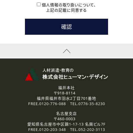
本登録に関するご連絡および本登録時の参考情報として利
個人情報の取り扱いについて、
用いたします。
上記の記載に同意する
なお、ご連絡手段は、電話・Ｅメールのいずれかの方法とい
たします。
( 3 ) スタッフ派遣を検討されている企業の皆様
お問い合わせの内容に回答するために利用いたします。
なお、ご連絡手段は、電話・Ｅメールのいずれかの方法とい
たします。
( 4 ) LEC福井南校「提携校］での講座受講を検討されている皆
様
資料送付、受講相談に関するご連絡のために利用いたしま
す。
その他、お問い合わせの内容に回答するために利用いたし
ます。
なお、ご連絡手段は、電話・Ｅメールのいずれかの方法とい
たします。
福井本社
〒918-8114
2.個人情報の第三者提供
福井県福井市羽水2丁目701番地
ご提供いただいた個人情報は、法令等の規定に従う場合を除き、
FREE.
0120-776-088
TEL.
0776-35-8230
ご本人の同意を得ずに第三者に提供することはありません。
名古屋支店
〒460-0003
3.個人情報の取り扱いの委託
愛知県名古屋市中区錦1-17-13 名興ビル7F
弊社の定める個人情報保護の評価基準を満たした委託先に、個
FREE.
0120-203-348
TEL.
052-202-3113
人情報を委託する場合があります。