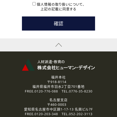
本登録に関するご連絡および本登録時の参考情報として利
個人情報の取り扱いについて、
用いたします。
上記の記載に同意する
なお、ご連絡手段は、電話・Ｅメールのいずれかの方法とい
たします。
( 3 ) スタッフ派遣を検討されている企業の皆様
お問い合わせの内容に回答するために利用いたします。
なお、ご連絡手段は、電話・Ｅメールのいずれかの方法とい
たします。
( 4 ) LEC福井南校「提携校］での講座受講を検討されている皆
様
資料送付、受講相談に関するご連絡のために利用いたしま
す。
その他、お問い合わせの内容に回答するために利用いたし
ます。
なお、ご連絡手段は、電話・Ｅメールのいずれかの方法とい
たします。
福井本社
〒918-8114
2.個人情報の第三者提供
福井県福井市羽水2丁目701番地
ご提供いただいた個人情報は、法令等の規定に従う場合を除き、
FREE.
0120-776-088
TEL.
0776-35-8230
ご本人の同意を得ずに第三者に提供することはありません。
名古屋支店
〒460-0003
3.個人情報の取り扱いの委託
愛知県名古屋市中区錦1-17-13 名興ビル7F
弊社の定める個人情報保護の評価基準を満たした委託先に、個
FREE.
0120-203-348
TEL.
052-202-3113
人情報を委託する場合があります。