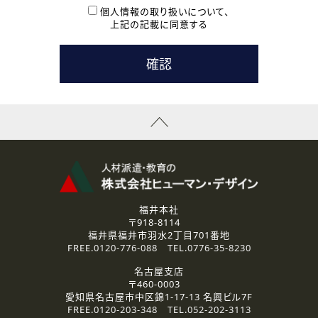
本登録に関するご連絡および本登録時の参考情報として利
個人情報の取り扱いについて、
用いたします。
上記の記載に同意する
なお、ご連絡手段は、電話・Ｅメールのいずれかの方法とい
たします。
( 3 ) スタッフ派遣を検討されている企業の皆様
お問い合わせの内容に回答するために利用いたします。
なお、ご連絡手段は、電話・Ｅメールのいずれかの方法とい
たします。
( 4 ) LEC福井南校「提携校］での講座受講を検討されている皆
様
資料送付、受講相談に関するご連絡のために利用いたしま
す。
その他、お問い合わせの内容に回答するために利用いたし
ます。
なお、ご連絡手段は、電話・Ｅメールのいずれかの方法とい
たします。
福井本社
〒918-8114
2.個人情報の第三者提供
福井県福井市羽水2丁目701番地
ご提供いただいた個人情報は、法令等の規定に従う場合を除き、
FREE.
0120-776-088
TEL.
0776-35-8230
ご本人の同意を得ずに第三者に提供することはありません。
名古屋支店
〒460-0003
3.個人情報の取り扱いの委託
愛知県名古屋市中区錦1-17-13 名興ビル7F
弊社の定める個人情報保護の評価基準を満たした委託先に、個
FREE.
0120-203-348
TEL.
052-202-3113
人情報を委託する場合があります。