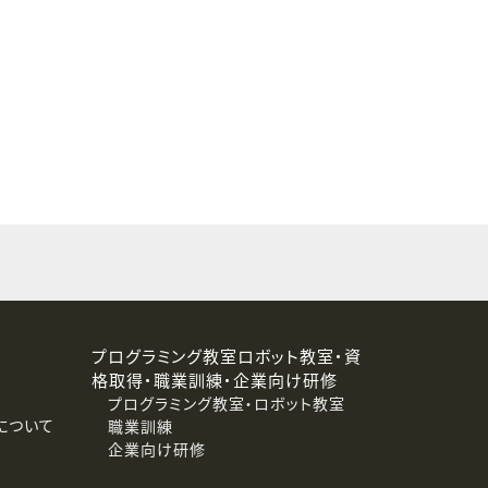
することはありません。
プログラミング教室ロボット教室・資
格取得・職業訓練・企業向け研修
プログラミング教室・ロボット教室
について
職業訓練
企業向け研修
消去および第三者への提供停止）