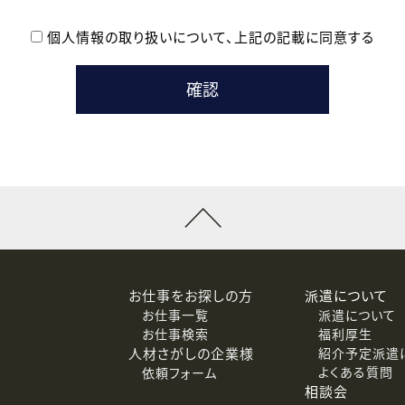
個人情報の取り扱いについて、
上記の記載に同意する
登録時の参考情報として利用いたします。
メールのいずれかの方法といたします。
ている企業の皆様
るために利用いたします。
メールのいずれかの方法といたします。
］での講座受講を検討されている皆様
連絡のために利用いたします。
回答するために利用いたします。
メールのいずれかの方法といたします。
令等の規定に従う場合を除き、ご本人の同意を得ずに第三者に提供
お仕事をお探しの方
派遣について
お仕事一覧
派遣について
価基準を満たした委託先に、個人情報を委託する場合があります。
お仕事検索
福利厚生
人材さがしの企業様
紹介予定派遣
よくある質問
依頼フォーム
等（利用目的の通知、開示、訂正、追加または削除、利用の停止、
相談会