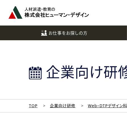
ペ
ー
ジ
ト
ッ
お仕事をお探しの方
プ
へ
企業向け研
TOP
企業向け研修
Web・DTPデザイン