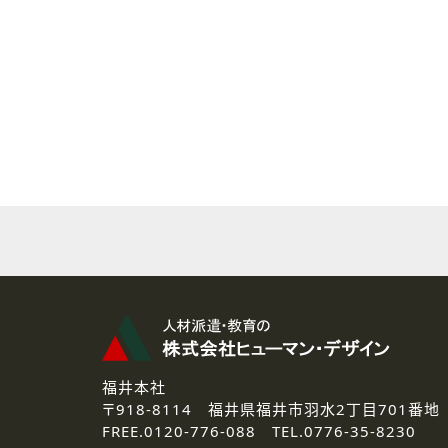
( 2 ) 派遣登録を希望される皆様
本登録に関するご連絡および本
なお、ご連絡手段は、電話・Ｅ
( 3 ) スタッフ派遣を検討され
お問い合わせの内容に回答す
なお、ご連絡手段は、電話・Ｅ
( 4 ) LEC福井南校「提携校
資料送付、受講相談に関するご
その他、お問い合わせの内容に
なお、ご連絡手段は、電話・Ｅ
2.個人情報の第三者提供
ご提供いただいた個人情報は、法
3.個人情報の取り扱いの委託
弊社の定める個人情報保護の評
福井本社
4.個人情報の開示等について
〒918-8114
福井県福井市羽水2丁目701番地
ご提供いただいた個人情報の開示
FREE.
0120-776-088 TEL.
0776-35-8230