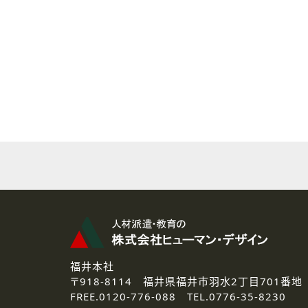
( 2 ) 派遣登録を希望される皆様
本登録に関するご連絡および本
なお、ご連絡手段は、電話・Ｅ
( 3 ) スタッフ派遣を検討され
お問い合わせの内容に回答す
なお、ご連絡手段は、電話・Ｅ
( 4 ) LEC福井南校「提携校
資料送付、受講相談に関するご
その他、お問い合わせの内容に
なお、ご連絡手段は、電話・Ｅ
2.個人情報の第三者提供
ご提供いただいた個人情報は、法
3.個人情報の取り扱いの委託
弊社の定める個人情報保護の評
福井本社
4.個人情報の開示等について
〒918-8114
福井県福井市羽水2丁目701番地
ご提供いただいた個人情報の開示
FREE.
0120-776-088 TEL.
0776-35-8230