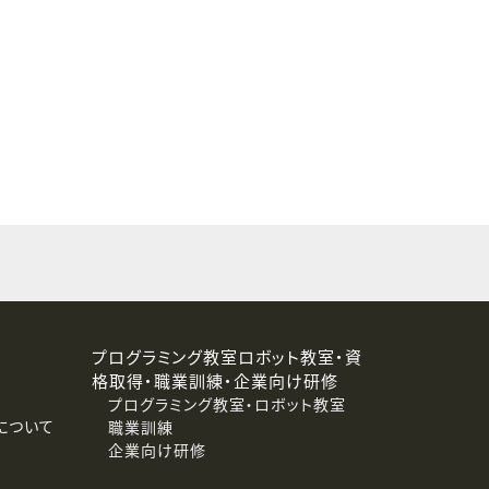
することはありません。
プログラミング教室ロボット教室・資
格取得・職業訓練・企業向け研修
プログラミング教室・ロボット教室
について
職業訓練
企業向け研修
消去および第三者への提供停止）