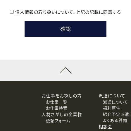
個人情報の取り扱いについて、
上記の記載に同意する
登録時の参考情報として利用いたします。
メールのいずれかの方法といたします。
ている企業の皆様
るために利用いたします。
メールのいずれかの方法といたします。
］での講座受講を検討されている皆様
連絡のために利用いたします。
回答するために利用いたします。
メールのいずれかの方法といたします。
令等の規定に従う場合を除き、ご本人の同意を得ずに第三者に提供
お仕事をお探しの方
派遣について
お仕事一覧
派遣について
価基準を満たした委託先に、個人情報を委託する場合があります。
お仕事検索
福利厚生
人材さがしの企業様
紹介予定派遣
よくある質問
依頼フォーム
等（利用目的の通知、開示、訂正、追加または削除、利用の停止、
相談会