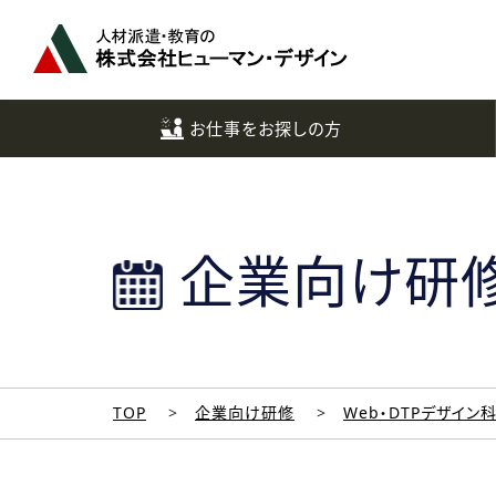
ペ
ー
ジ
ト
ッ
お仕事をお探しの方
プ
へ
企業向け研
TOP
企業向け研修
Web・DTPデザイン