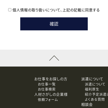
個人情報の取り扱いについて、
上記の記載に同意する
登録時の参考情報として利用いたします。
メールのいずれかの方法といたします。
ている企業の皆様
るために利用いたします。
メールのいずれかの方法といたします。
］での講座受講を検討されている皆様
連絡のために利用いたします。
回答するために利用いたします。
メールのいずれかの方法といたします。
令等の規定に従う場合を除き、ご本人の同意を得ずに第三者に提供
お仕事をお探しの方
派遣について
お仕事一覧
派遣について
価基準を満たした委託先に、個人情報を委託する場合があります。
お仕事検索
福利厚生
人材さがしの企業様
紹介予定派遣
よくある質問
依頼フォーム
等（利用目的の通知、開示、訂正、追加または削除、利用の停止、
相談会