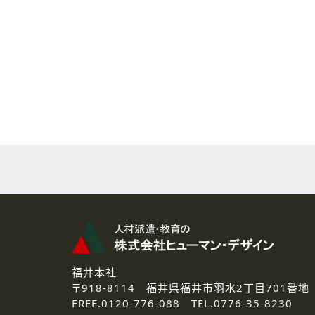
( 2 ) 派遣登録を希望される皆様
本登録に関するご連絡および本
なお、ご連絡手段は、電話・Ｅ
( 3 ) スタッフ派遣を検討され
お問い合わせの内容に回答す
なお、ご連絡手段は、電話・Ｅ
( 4 ) LEC福井南校「提携校
資料送付、受講相談に関するご
その他、お問い合わせの内容に
なお、ご連絡手段は、電話・Ｅ
2.個人情報の第三者提供
ご提供いただいた個人情報は、法
3.個人情報の取り扱いの委託
弊社の定める個人情報保護の評
福井本社
4.個人情報の開示等について
〒918-8114
福井県福井市羽水2丁目701番地
ご提供いただいた個人情報の開示
FREE.
0120-776-088 TEL.
0776-35-8230