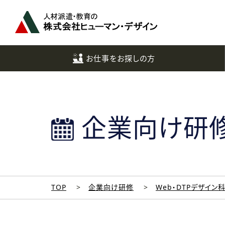
ペ
ー
ジ
ト
ッ
お仕事をお探しの方
プ
へ
企業向け研
TOP
企業向け研修
Web・DTPデザイン