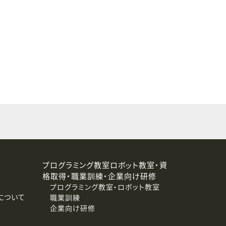
することはありません。
プログラミング教室ロボット教室・資
格取得・職業訓練・企業向け研修
プログラミング教室・ロボット教室
について
職業訓練
企業向け研修
消去および第三者への提供停止）