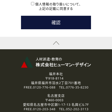
本登録に関するご連絡および本登録時の参考情報として利
個人情報の取り扱いについて、
用いたします。
上記の記載に同意する
なお、ご連絡手段は、電話・Ｅメールのいずれかの方法とい
たします。
( 3 ) スタッフ派遣を検討されている企業の皆様
お問い合わせの内容に回答するために利用いたします。
なお、ご連絡手段は、電話・Ｅメールのいずれかの方法とい
たします。
( 4 ) LEC福井南校「提携校］での講座受講を検討されている皆
様
資料送付、受講相談に関するご連絡のために利用いたしま
す。
その他、お問い合わせの内容に回答するために利用いたし
ます。
なお、ご連絡手段は、電話・Ｅメールのいずれかの方法とい
たします。
福井本社
〒918-8114
2.個人情報の第三者提供
福井県福井市羽水2丁目701番地
ご提供いただいた個人情報は、法令等の規定に従う場合を除き、
FREE.
0120-776-088
TEL.
0776-35-8230
ご本人の同意を得ずに第三者に提供することはありません。
名古屋支店
〒460-0003
3.個人情報の取り扱いの委託
愛知県名古屋市中区錦1-17-13 名興ビル7F
弊社の定める個人情報保護の評価基準を満たした委託先に、個
FREE.
0120-203-348
TEL.
052-202-3113
人情報を委託する場合があります。