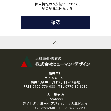
本登録に関するご連絡および本登録時の参考情報として利
個人情報の取り扱いについて、
用いたします。
上記の記載に同意する
なお、ご連絡手段は、電話・Ｅメールのいずれかの方法とい
たします。
( 3 ) スタッフ派遣を検討されている企業の皆様
お問い合わせの内容に回答するために利用いたします。
なお、ご連絡手段は、電話・Ｅメールのいずれかの方法とい
たします。
( 4 ) LEC福井南校「提携校］での講座受講を検討されている皆
様
資料送付、受講相談に関するご連絡のために利用いたしま
す。
その他、お問い合わせの内容に回答するために利用いたし
ます。
なお、ご連絡手段は、電話・Ｅメールのいずれかの方法とい
たします。
福井本社
〒918-8114
2.個人情報の第三者提供
福井県福井市羽水2丁目701番地
ご提供いただいた個人情報は、法令等の規定に従う場合を除き、
FREE.
0120-776-088
TEL.
0776-35-8230
ご本人の同意を得ずに第三者に提供することはありません。
名古屋支店
〒460-0003
3.個人情報の取り扱いの委託
愛知県名古屋市中区錦1-17-13 名興ビル7F
弊社の定める個人情報保護の評価基準を満たした委託先に、個
FREE.
0120-203-348
TEL.
052-202-3113
人情報を委託する場合があります。