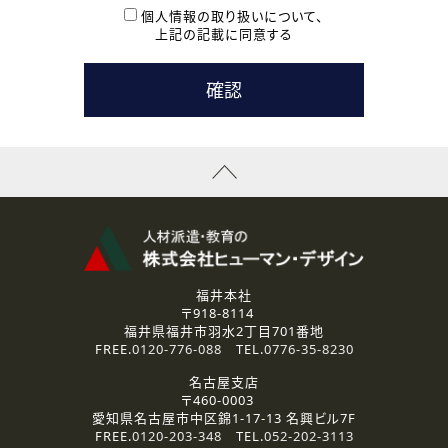
本登録に関するご連絡および本登録時の参考情報として利
個人情報の取り扱いについて、
用いたします。
上記の記載に同意する
なお、ご連絡手段は、電話・Ｅメールのいずれかの方法とい
たします。
( 3 ) スタッフ派遣を検討されている企業の皆様
お問い合わせの内容に回答するために利用いたします。
なお、ご連絡手段は、電話・Ｅメールのいずれかの方法とい
たします。
( 4 ) LEC福井南校「提携校］での講座受講を検討されている皆
様
資料送付、受講相談に関するご連絡のために利用いたしま
す。
その他、お問い合わせの内容に回答するために利用いたし
ます。
なお、ご連絡手段は、電話・Ｅメールのいずれかの方法とい
たします。
福井本社
〒918-8114
2.個人情報の第三者提供
福井県福井市羽水2丁目701番地
ご提供いただいた個人情報は、法令等の規定に従う場合を除き、
FREE.
0120-776-088
TEL.
0776-35-8230
ご本人の同意を得ずに第三者に提供することはありません。
名古屋支店
〒460-0003
3.個人情報の取り扱いの委託
愛知県名古屋市中区錦1-17-13 名興ビル7F
弊社の定める個人情報保護の評価基準を満たした委託先に、個
FREE.
0120-203-348
TEL.
052-202-3113
人情報を委託する場合があります。