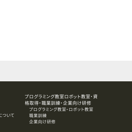
することはありません。
プログラミング教室ロボット教室・資
格取得・職業訓練・企業向け研修
プログラミング教室・ロボット教室
について
職業訓練
企業向け研修
消去および第三者への提供停止）