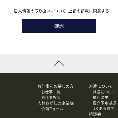
個人情報の取り扱いについて、
上記の記載に同意する
登録時の参考情報として利用いたします。
メールのいずれかの方法といたします。
ている企業の皆様
るために利用いたします。
メールのいずれかの方法といたします。
］での講座受講を検討されている皆様
連絡のために利用いたします。
回答するために利用いたします。
メールのいずれかの方法といたします。
令等の規定に従う場合を除き、ご本人の同意を得ずに第三者に提供
お仕事をお探しの方
派遣について
お仕事一覧
派遣について
価基準を満たした委託先に、個人情報を委託する場合があります。
お仕事検索
福利厚生
人材さがしの企業様
紹介予定派遣
よくある質問
依頼フォーム
等（利用目的の通知、開示、訂正、追加または削除、利用の停止、
相談会