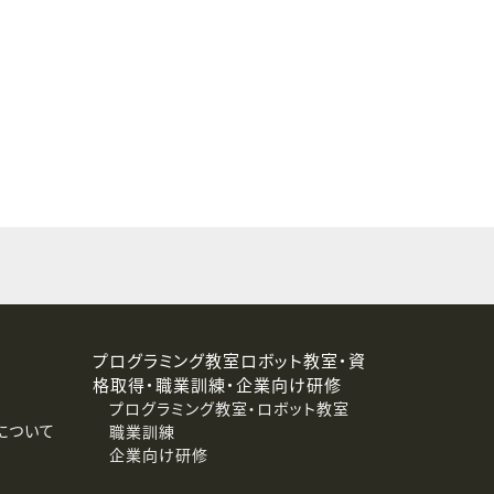
することはありません。
プログラミング教室ロボット教室・資
格取得・職業訓練・企業向け研修
プログラミング教室・ロボット教室
について
職業訓練
企業向け研修
消去および第三者への提供停止）