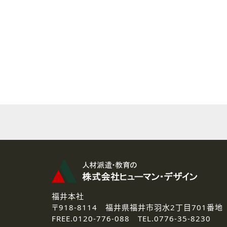
( 2 ) 派遣登録を希望される皆様
本登録に関するご連絡および本
なお、ご連絡手段は、電話・Ｅ
( 3 ) スタッフ派遣を検討され
お問い合わせの内容に回答す
なお、ご連絡手段は、電話・Ｅ
( 4 ) LEC福井南校「提携校
資料送付、受講相談に関するご
その他、お問い合わせの内容に
なお、ご連絡手段は、電話・Ｅ
2.個人情報の第三者提供
ご提供いただいた個人情報は、法
3.個人情報の取り扱いの委託
弊社の定める個人情報保護の評
福井本社
4.個人情報の開示等について
〒918-8114
福井県福井市羽水2丁目701番地
ご提供いただいた個人情報の開示
FREE.
0120-776-088 TEL.
0776-35-8230