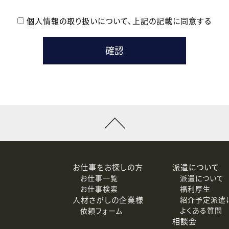
個人情報の取り扱いについて、
上記の記載に同意する
登録時の参考情報として利用いたします。
メールのいずれかの方法といたします。
ている企業の皆様
るために利用いたします。
メールのいずれかの方法といたします。
］での講座受講を検討されている皆様
連絡のために利用いたします。
回答するために利用いたします。
メールのいずれかの方法といたします。
令等の規定に従う場合を除き、ご本人の同意を得ずに第三者に提供
お仕事をお探しの方
派遣について
お仕事一覧
派遣について
価基準を満たした委託先に、個人情報を委託する場合があります。
お仕事検索
福利厚生
人材さがしの企業様
紹介予定派遣
よくある質問
依頼フォーム
等（利用目的の通知、開示、訂正、追加または削除、利用の停止、
相談会