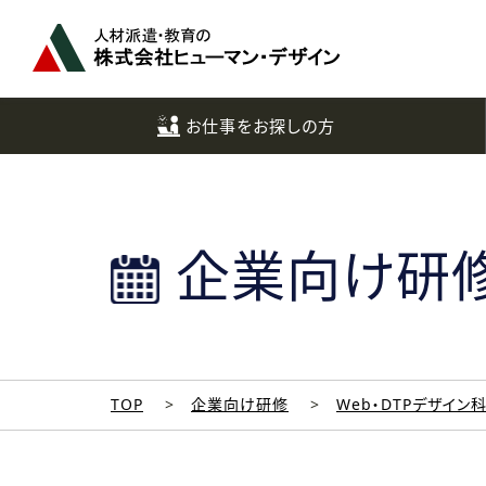
ペ
ー
ジ
ト
ッ
お仕事をお探しの方
プ
へ
企業向け研
TOP
企業向け研修
Web・DTPデザイン