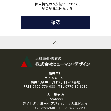
本登録に関するご連絡および本登録時の参考情報として利
個人情報の取り扱いについて、
用いたします。
上記の記載に同意する
なお、ご連絡手段は、電話・Ｅメールのいずれかの方法とい
たします。
( 3 ) スタッフ派遣を検討されている企業の皆様
お問い合わせの内容に回答するために利用いたします。
なお、ご連絡手段は、電話・Ｅメールのいずれかの方法とい
たします。
( 4 ) LEC福井南校「提携校］での講座受講を検討されている皆
様
資料送付、受講相談に関するご連絡のために利用いたしま
す。
その他、お問い合わせの内容に回答するために利用いたし
ます。
なお、ご連絡手段は、電話・Ｅメールのいずれかの方法とい
たします。
福井本社
〒918-8114
2.個人情報の第三者提供
福井県福井市羽水2丁目701番地
ご提供いただいた個人情報は、法令等の規定に従う場合を除き、
FREE.
0120-776-088
TEL.
0776-35-8230
ご本人の同意を得ずに第三者に提供することはありません。
名古屋支店
〒460-0003
3.個人情報の取り扱いの委託
愛知県名古屋市中区錦1-17-13 名興ビル7F
弊社の定める個人情報保護の評価基準を満たした委託先に、個
FREE.
0120-203-348
TEL.
052-202-3113
人情報を委託する場合があります。