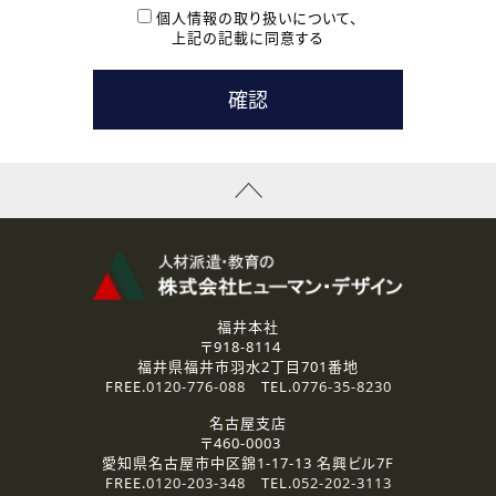
本登録に関するご連絡および本登録時の参考情報として利
個人情報の取り扱いについて、
用いたします。
上記の記載に同意する
なお、ご連絡手段は、電話・Ｅメールのいずれかの方法とい
たします。
( 3 ) スタッフ派遣を検討されている企業の皆様
お問い合わせの内容に回答するために利用いたします。
なお、ご連絡手段は、電話・Ｅメールのいずれかの方法とい
たします。
( 4 ) LEC福井南校「提携校］での講座受講を検討されている皆
様
資料送付、受講相談に関するご連絡のために利用いたしま
す。
その他、お問い合わせの内容に回答するために利用いたし
ます。
なお、ご連絡手段は、電話・Ｅメールのいずれかの方法とい
たします。
福井本社
〒918-8114
2.個人情報の第三者提供
福井県福井市羽水2丁目701番地
ご提供いただいた個人情報は、法令等の規定に従う場合を除き、
FREE.
0120-776-088
TEL.
0776-35-8230
ご本人の同意を得ずに第三者に提供することはありません。
名古屋支店
〒460-0003
3.個人情報の取り扱いの委託
愛知県名古屋市中区錦1-17-13 名興ビル7F
弊社の定める個人情報保護の評価基準を満たした委託先に、個
FREE.
0120-203-348
TEL.
052-202-3113
人情報を委託する場合があります。