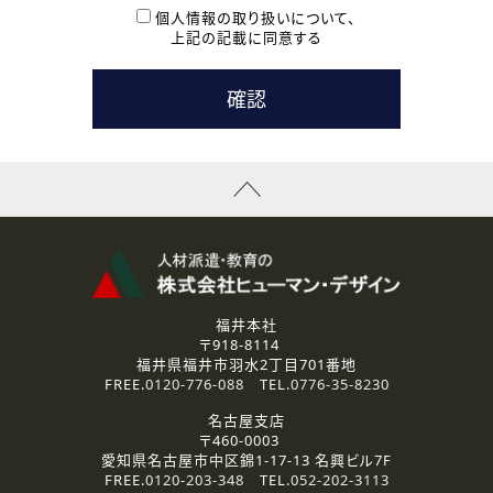
本登録に関するご連絡および本登録時の参考情報として利
個人情報の取り扱いについて、
用いたします。
上記の記載に同意する
なお、ご連絡手段は、電話・Ｅメールのいずれかの方法とい
たします。
( 3 ) スタッフ派遣を検討されている企業の皆様
お問い合わせの内容に回答するために利用いたします。
なお、ご連絡手段は、電話・Ｅメールのいずれかの方法とい
たします。
( 4 ) LEC福井南校「提携校］での講座受講を検討されている皆
様
資料送付、受講相談に関するご連絡のために利用いたしま
す。
その他、お問い合わせの内容に回答するために利用いたし
ます。
なお、ご連絡手段は、電話・Ｅメールのいずれかの方法とい
たします。
福井本社
〒918-8114
2.個人情報の第三者提供
福井県福井市羽水2丁目701番地
ご提供いただいた個人情報は、法令等の規定に従う場合を除き、
FREE.
0120-776-088
TEL.
0776-35-8230
ご本人の同意を得ずに第三者に提供することはありません。
名古屋支店
〒460-0003
3.個人情報の取り扱いの委託
愛知県名古屋市中区錦1-17-13 名興ビル7F
弊社の定める個人情報保護の評価基準を満たした委託先に、個
FREE.
0120-203-348
TEL.
052-202-3113
人情報を委託する場合があります。