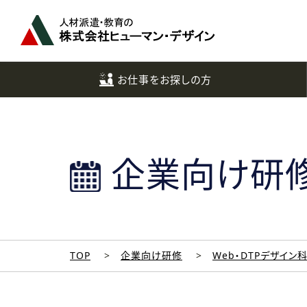
ペ
ー
ジ
ト
ッ
お仕事をお探しの方
プ
へ
企業向け研
TOP
企業向け研修
Web・DTPデザイン