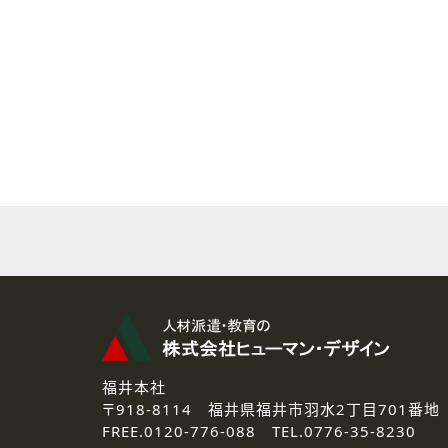
( 2 ) 派遣登録を希望される皆様
本登録に関するご連絡および本
なお、ご連絡手段は、電話・Ｅ
( 3 ) スタッフ派遣を検討され
お問い合わせの内容に回答す
なお、ご連絡手段は、電話・Ｅ
( 4 ) LEC福井南校「提携校
資料送付、受講相談に関するご
その他、お問い合わせの内容に
なお、ご連絡手段は、電話・Ｅ
2.個人情報の第三者提供
ご提供いただいた個人情報は、法
3.個人情報の取り扱いの委託
弊社の定める個人情報保護の評
福井本社
4.個人情報の開示等について
〒918-8114
福井県福井市羽水2丁目701番地
ご提供いただいた個人情報の開示
FREE.
0120-776-088 TEL.
0776-35-8230