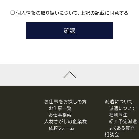
個人情報の取り扱いについて、
上記の記載に同意する
登録時の参考情報として利用いたします。
メールのいずれかの方法といたします。
ている企業の皆様
るために利用いたします。
メールのいずれかの方法といたします。
］での講座受講を検討されている皆様
連絡のために利用いたします。
回答するために利用いたします。
メールのいずれかの方法といたします。
令等の規定に従う場合を除き、ご本人の同意を得ずに第三者に提供
お仕事をお探しの方
派遣について
お仕事一覧
派遣について
価基準を満たした委託先に、個人情報を委託する場合があります。
お仕事検索
福利厚生
人材さがしの企業様
紹介予定派遣
よくある質問
依頼フォーム
等（利用目的の通知、開示、訂正、追加または削除、利用の停止、
相談会