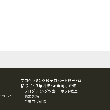
することはありません。
プログラミング教室ロボット教室・資
格取得・職業訓練・企業向け研修
プログラミング教室・ロボット教室
について
職業訓練
企業向け研修
消去および第三者への提供停止）