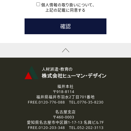
本登録に関するご連絡および本登録時の参考情報として利
個人情報の取り扱いについて、
用いたします。
上記の記載に同意する
なお、ご連絡手段は、電話・Ｅメールのいずれかの方法とい
たします。
( 3 ) スタッフ派遣を検討されている企業の皆様
お問い合わせの内容に回答するために利用いたします。
なお、ご連絡手段は、電話・Ｅメールのいずれかの方法とい
たします。
( 4 ) LEC福井南校「提携校］での講座受講を検討されている皆
様
資料送付、受講相談に関するご連絡のために利用いたしま
す。
その他、お問い合わせの内容に回答するために利用いたし
ます。
なお、ご連絡手段は、電話・Ｅメールのいずれかの方法とい
たします。
福井本社
〒918-8114
2.個人情報の第三者提供
福井県福井市羽水2丁目701番地
ご提供いただいた個人情報は、法令等の規定に従う場合を除き、
FREE.
0120-776-088
TEL.
0776-35-8230
ご本人の同意を得ずに第三者に提供することはありません。
名古屋支店
〒460-0003
3.個人情報の取り扱いの委託
愛知県名古屋市中区錦1-17-13 名興ビル7F
弊社の定める個人情報保護の評価基準を満たした委託先に、個
FREE.
0120-203-348
TEL.
052-202-3113
人情報を委託する場合があります。