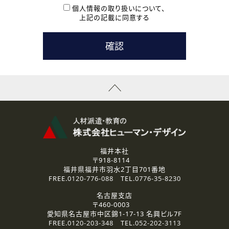
本登録に関するご連絡および本登録時の参考情報として利
個人情報の取り扱いについて、
用いたします。
上記の記載に同意する
なお、ご連絡手段は、電話・Ｅメールのいずれかの方法とい
たします。
( 3 ) スタッフ派遣を検討されている企業の皆様
お問い合わせの内容に回答するために利用いたします。
なお、ご連絡手段は、電話・Ｅメールのいずれかの方法とい
たします。
( 4 ) LEC福井南校「提携校］での講座受講を検討されている皆
様
資料送付、受講相談に関するご連絡のために利用いたしま
す。
その他、お問い合わせの内容に回答するために利用いたし
ます。
なお、ご連絡手段は、電話・Ｅメールのいずれかの方法とい
たします。
福井本社
〒918-8114
2.個人情報の第三者提供
福井県福井市羽水2丁目701番地
ご提供いただいた個人情報は、法令等の規定に従う場合を除き、
FREE.
0120-776-088
TEL.
0776-35-8230
ご本人の同意を得ずに第三者に提供することはありません。
名古屋支店
〒460-0003
3.個人情報の取り扱いの委託
愛知県名古屋市中区錦1-17-13 名興ビル7F
弊社の定める個人情報保護の評価基準を満たした委託先に、個
FREE.
0120-203-348
TEL.
052-202-3113
人情報を委託する場合があります。