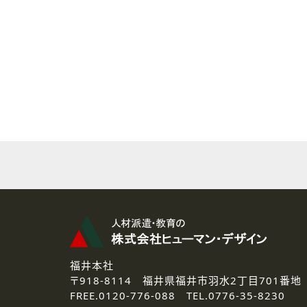
( 2 ) 派遣登録を希望される皆様
本登録に関するご連絡および本
なお、ご連絡手段は、電話・Ｅ
( 3 ) スタッフ派遣を検討され
お問い合わせの内容に回答す
なお、ご連絡手段は、電話・Ｅ
( 4 ) LEC福井南校「提携校
資料送付、受講相談に関するご
その他、お問い合わせの内容に
なお、ご連絡手段は、電話・Ｅ
2.個人情報の第三者提供
ご提供いただいた個人情報は、法
3.個人情報の取り扱いの委託
弊社の定める個人情報保護の評
福井本社
4.個人情報の開示等について
〒918-8114
福井県福井市羽水2丁目701番地
ご提供いただいた個人情報の開示
FREE.
0120-776-088 TEL.
0776-35-8230