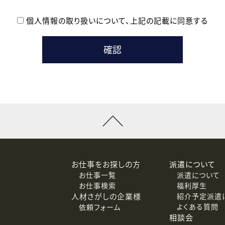
個人情報の取り扱いについて、
上記の記載に同意する
登録時の参考情報として利用いたします。
メールのいずれかの方法といたします。
ている企業の皆様
るために利用いたします。
メールのいずれかの方法といたします。
］での講座受講を検討されている皆様
連絡のために利用いたします。
回答するために利用いたします。
メールのいずれかの方法といたします。
令等の規定に従う場合を除き、ご本人の同意を得ずに第三者に提供
お仕事をお探しの方
派遣について
お仕事一覧
派遣について
価基準を満たした委託先に、個人情報を委託する場合があります。
お仕事検索
福利厚生
人材さがしの企業様
紹介予定派遣
よくある質問
依頼フォーム
等（利用目的の通知、開示、訂正、追加または削除、利用の停止、
相談会