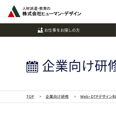
ペ
ー
ジ
ト
ッ
お仕事をお探しの方
プ
へ
企業向け研
TOP
企業向け研修
Web・DTPデザイン