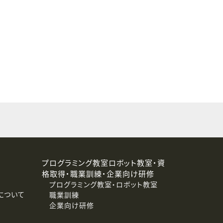
することはありません。
プログラミング教室ロボット教室・資
格取得・職業訓練・企業向け研修
プログラミング教室・ロボット教室
について
職業訓練
企業向け研修
消去および第三者への提供停止）