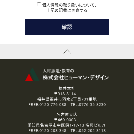
本登録に関するご連絡および本登録時の参考情報として利
個人情報の取り扱いについて、
用いたします。
上記の記載に同意する
なお、ご連絡手段は、電話・Ｅメールのいずれかの方法とい
たします。
( 3 ) スタッフ派遣を検討されている企業の皆様
お問い合わせの内容に回答するために利用いたします。
なお、ご連絡手段は、電話・Ｅメールのいずれかの方法とい
たします。
( 4 ) LEC福井南校「提携校］での講座受講を検討されている皆
様
資料送付、受講相談に関するご連絡のために利用いたしま
す。
その他、お問い合わせの内容に回答するために利用いたし
ます。
なお、ご連絡手段は、電話・Ｅメールのいずれかの方法とい
たします。
福井本社
〒918-8114
2.個人情報の第三者提供
福井県福井市羽水2丁目701番地
ご提供いただいた個人情報は、法令等の規定に従う場合を除き、
FREE.
0120-776-088
TEL.
0776-35-8230
ご本人の同意を得ずに第三者に提供することはありません。
名古屋支店
〒460-0003
3.個人情報の取り扱いの委託
愛知県名古屋市中区錦1-17-13 名興ビル7F
弊社の定める個人情報保護の評価基準を満たした委託先に、個
FREE.
0120-203-348
TEL.
052-202-3113
人情報を委託する場合があります。