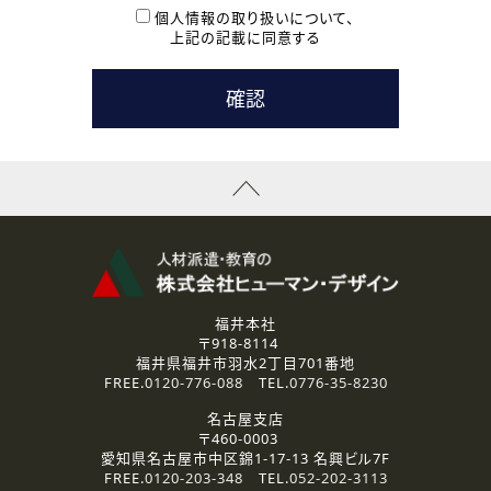
本登録に関するご連絡および本登録時の参考情報として利
個人情報の取り扱いについて、
用いたします。
上記の記載に同意する
なお、ご連絡手段は、電話・Ｅメールのいずれかの方法とい
たします。
( 3 ) スタッフ派遣を検討されている企業の皆様
お問い合わせの内容に回答するために利用いたします。
なお、ご連絡手段は、電話・Ｅメールのいずれかの方法とい
たします。
( 4 ) LEC福井南校「提携校］での講座受講を検討されている皆
様
資料送付、受講相談に関するご連絡のために利用いたしま
す。
その他、お問い合わせの内容に回答するために利用いたし
ます。
なお、ご連絡手段は、電話・Ｅメールのいずれかの方法とい
たします。
福井本社
〒918-8114
2.個人情報の第三者提供
福井県福井市羽水2丁目701番地
ご提供いただいた個人情報は、法令等の規定に従う場合を除き、
FREE.
0120-776-088
TEL.
0776-35-8230
ご本人の同意を得ずに第三者に提供することはありません。
名古屋支店
〒460-0003
3.個人情報の取り扱いの委託
愛知県名古屋市中区錦1-17-13 名興ビル7F
弊社の定める個人情報保護の評価基準を満たした委託先に、個
FREE.
0120-203-348
TEL.
052-202-3113
人情報を委託する場合があります。