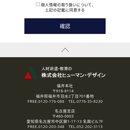
本登録に関するご連絡および本登録時の参考情報として利
個人情報の取り扱いについて、
用いたします。
上記の記載に同意する
なお、ご連絡手段は、電話・Ｅメールのいずれかの方法とい
たします。
( 3 ) スタッフ派遣を検討されている企業の皆様
お問い合わせの内容に回答するために利用いたします。
なお、ご連絡手段は、電話・Ｅメールのいずれかの方法とい
たします。
( 4 ) LEC福井南校「提携校］での講座受講を検討されている皆
様
資料送付、受講相談に関するご連絡のために利用いたしま
す。
その他、お問い合わせの内容に回答するために利用いたし
ます。
なお、ご連絡手段は、電話・Ｅメールのいずれかの方法とい
たします。
福井本社
〒918-8114
2.個人情報の第三者提供
福井県福井市羽水2丁目701番地
ご提供いただいた個人情報は、法令等の規定に従う場合を除き、
FREE.
0120-776-088
TEL.
0776-35-8230
ご本人の同意を得ずに第三者に提供することはありません。
名古屋支店
〒460-0003
3.個人情報の取り扱いの委託
愛知県名古屋市中区錦1-17-13 名興ビル7F
弊社の定める個人情報保護の評価基準を満たした委託先に、個
FREE.
0120-203-348
TEL.
052-202-3113
人情報を委託する場合があります。