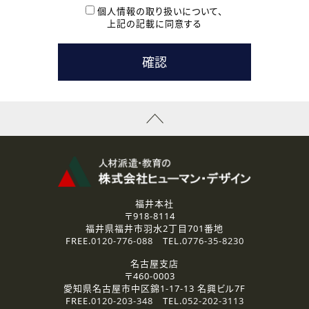
本登録に関するご連絡および本登録時の参考情報として利
個人情報の取り扱いについて、
用いたします。
上記の記載に同意する
なお、ご連絡手段は、電話・Ｅメールのいずれかの方法とい
たします。
( 3 ) スタッフ派遣を検討されている企業の皆様
お問い合わせの内容に回答するために利用いたします。
なお、ご連絡手段は、電話・Ｅメールのいずれかの方法とい
たします。
( 4 ) LEC福井南校「提携校］での講座受講を検討されている皆
様
資料送付、受講相談に関するご連絡のために利用いたしま
す。
その他、お問い合わせの内容に回答するために利用いたし
ます。
なお、ご連絡手段は、電話・Ｅメールのいずれかの方法とい
たします。
福井本社
〒918-8114
2.個人情報の第三者提供
福井県福井市羽水2丁目701番地
ご提供いただいた個人情報は、法令等の規定に従う場合を除き、
FREE.
0120-776-088
TEL.
0776-35-8230
ご本人の同意を得ずに第三者に提供することはありません。
名古屋支店
〒460-0003
3.個人情報の取り扱いの委託
愛知県名古屋市中区錦1-17-13 名興ビル7F
弊社の定める個人情報保護の評価基準を満たした委託先に、個
FREE.
0120-203-348
TEL.
052-202-3113
人情報を委託する場合があります。