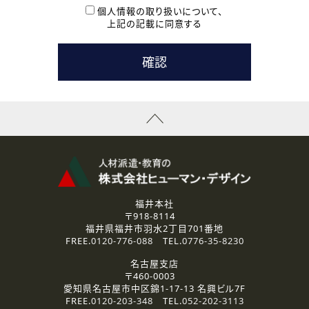
本登録に関するご連絡および本登録時の参考情報として利
個人情報の取り扱いについて、
用いたします。
上記の記載に同意する
なお、ご連絡手段は、電話・Ｅメールのいずれかの方法とい
たします。
( 3 ) スタッフ派遣を検討されている企業の皆様
お問い合わせの内容に回答するために利用いたします。
なお、ご連絡手段は、電話・Ｅメールのいずれかの方法とい
たします。
( 4 ) LEC福井南校「提携校］での講座受講を検討されている皆
様
資料送付、受講相談に関するご連絡のために利用いたしま
す。
その他、お問い合わせの内容に回答するために利用いたし
ます。
なお、ご連絡手段は、電話・Ｅメールのいずれかの方法とい
たします。
福井本社
〒918-8114
2.個人情報の第三者提供
福井県福井市羽水2丁目701番地
ご提供いただいた個人情報は、法令等の規定に従う場合を除き、
FREE.
0120-776-088
TEL.
0776-35-8230
ご本人の同意を得ずに第三者に提供することはありません。
名古屋支店
〒460-0003
3.個人情報の取り扱いの委託
愛知県名古屋市中区錦1-17-13 名興ビル7F
弊社の定める個人情報保護の評価基準を満たした委託先に、個
FREE.
0120-203-348
TEL.
052-202-3113
人情報を委託する場合があります。