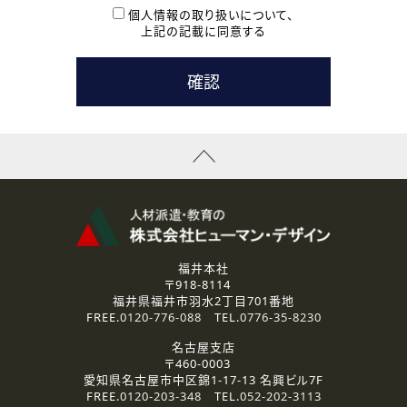
本登録に関するご連絡および本登録時の参考情報として利
個人情報の取り扱いについて、
用いたします。
上記の記載に同意する
なお、ご連絡手段は、電話・Ｅメールのいずれかの方法とい
たします。
( 3 ) スタッフ派遣を検討されている企業の皆様
お問い合わせの内容に回答するために利用いたします。
なお、ご連絡手段は、電話・Ｅメールのいずれかの方法とい
たします。
( 4 ) LEC福井南校「提携校］での講座受講を検討されている皆
様
資料送付、受講相談に関するご連絡のために利用いたしま
す。
その他、お問い合わせの内容に回答するために利用いたし
ます。
なお、ご連絡手段は、電話・Ｅメールのいずれかの方法とい
たします。
福井本社
〒918-8114
2.個人情報の第三者提供
福井県福井市羽水2丁目701番地
ご提供いただいた個人情報は、法令等の規定に従う場合を除き、
FREE.
0120-776-088
TEL.
0776-35-8230
ご本人の同意を得ずに第三者に提供することはありません。
名古屋支店
〒460-0003
3.個人情報の取り扱いの委託
愛知県名古屋市中区錦1-17-13 名興ビル7F
弊社の定める個人情報保護の評価基準を満たした委託先に、個
FREE.
0120-203-348
TEL.
052-202-3113
人情報を委託する場合があります。