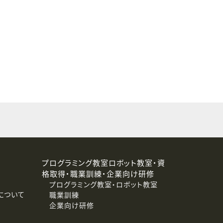
することはありません。
プログラミング教室ロボット教室・資
格取得・職業訓練・企業向け研修
プログラミング教室・ロボット教室
について
職業訓練
企業向け研修
消去および第三者への提供停止）