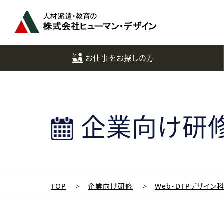
ペ
ー
ジ
ト
ッ
お仕事をお探しの方
プ
へ
企業向け研
TOP
企業向け研修
Web・DTPデザイン