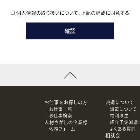
個人情報の取り扱いについて、
上記の記載に同意する
登録時の参考情報として利用いたします。
メールのいずれかの方法といたします。
ている企業の皆様
るために利用いたします。
メールのいずれかの方法といたします。
］での講座受講を検討されている皆様
連絡のために利用いたします。
回答するために利用いたします。
メールのいずれかの方法といたします。
令等の規定に従う場合を除き、ご本人の同意を得ずに第三者に提供
お仕事をお探しの方
派遣について
お仕事一覧
派遣について
価基準を満たした委託先に、個人情報を委託する場合があります。
お仕事検索
福利厚生
人材さがしの企業様
紹介予定派遣
よくある質問
依頼フォーム
等（利用目的の通知、開示、訂正、追加または削除、利用の停止、
相談会