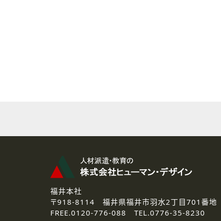
( 2 ) 派遣登録を希望される皆様
本登録に関するご連絡および本
なお、ご連絡手段は、電話・Ｅ
( 3 ) スタッフ派遣を検討され
お問い合わせの内容に回答す
なお、ご連絡手段は、電話・Ｅ
( 4 ) LEC福井南校「提携校
資料送付、受講相談に関するご
その他、お問い合わせの内容に
なお、ご連絡手段は、電話・Ｅ
2.個人情報の第三者提供
ご提供いただいた個人情報は、法
3.個人情報の取り扱いの委託
弊社の定める個人情報保護の評
福井本社
4.個人情報の開示等について
〒918-8114
福井県福井市羽水2丁目701番地
ご提供いただいた個人情報の開示
FREE.
0120-776-088 TEL.
0776-35-8230