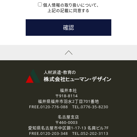
本登録に関するご連絡および本登録時の参考情報として利
個人情報の取り扱いについて、
用いたします。
上記の記載に同意する
なお、ご連絡手段は、電話・Ｅメールのいずれかの方法とい
たします。
( 3 ) スタッフ派遣を検討されている企業の皆様
お問い合わせの内容に回答するために利用いたします。
なお、ご連絡手段は、電話・Ｅメールのいずれかの方法とい
たします。
( 4 ) LEC福井南校「提携校］での講座受講を検討されている皆
様
資料送付、受講相談に関するご連絡のために利用いたしま
す。
その他、お問い合わせの内容に回答するために利用いたし
ます。
なお、ご連絡手段は、電話・Ｅメールのいずれかの方法とい
たします。
福井本社
〒918-8114
2.個人情報の第三者提供
福井県福井市羽水2丁目701番地
ご提供いただいた個人情報は、法令等の規定に従う場合を除き、
FREE.
0120-776-088
TEL.
0776-35-8230
ご本人の同意を得ずに第三者に提供することはありません。
名古屋支店
〒460-0003
3.個人情報の取り扱いの委託
愛知県名古屋市中区錦1-17-13 名興ビル7F
弊社の定める個人情報保護の評価基準を満たした委託先に、個
FREE.
0120-203-348
TEL.
052-202-3113
人情報を委託する場合があります。