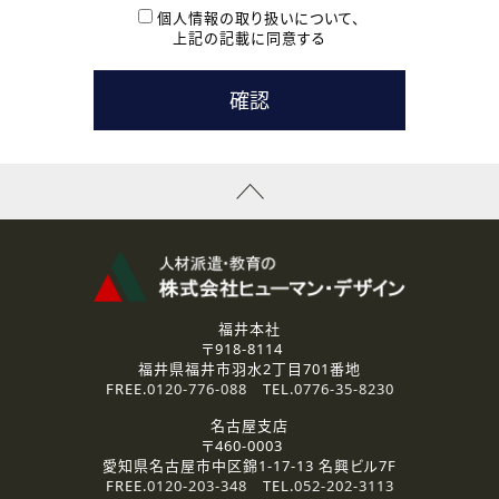
本登録に関するご連絡および本登録時の参考情報として利
個人情報の取り扱いについて、
用いたします。
上記の記載に同意する
なお、ご連絡手段は、電話・Ｅメールのいずれかの方法とい
たします。
( 3 ) スタッフ派遣を検討されている企業の皆様
お問い合わせの内容に回答するために利用いたします。
なお、ご連絡手段は、電話・Ｅメールのいずれかの方法とい
たします。
( 4 ) LEC福井南校「提携校］での講座受講を検討されている皆
様
資料送付、受講相談に関するご連絡のために利用いたしま
す。
その他、お問い合わせの内容に回答するために利用いたし
ます。
なお、ご連絡手段は、電話・Ｅメールのいずれかの方法とい
たします。
福井本社
〒918-8114
2.個人情報の第三者提供
福井県福井市羽水2丁目701番地
ご提供いただいた個人情報は、法令等の規定に従う場合を除き、
FREE.
0120-776-088
TEL.
0776-35-8230
ご本人の同意を得ずに第三者に提供することはありません。
名古屋支店
〒460-0003
3.個人情報の取り扱いの委託
愛知県名古屋市中区錦1-17-13 名興ビル7F
弊社の定める個人情報保護の評価基準を満たした委託先に、個
FREE.
0120-203-348
TEL.
052-202-3113
人情報を委託する場合があります。