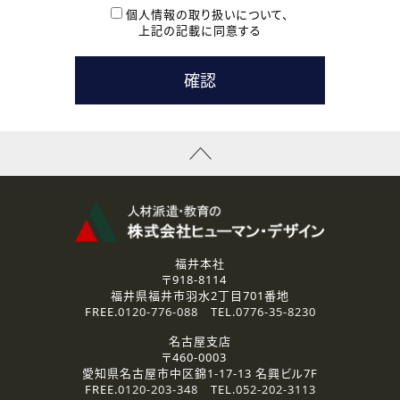
本登録に関するご連絡および本登録時の参考情報として利
個人情報の取り扱いについて、
用いたします。
上記の記載に同意する
なお、ご連絡手段は、電話・Ｅメールのいずれかの方法とい
たします。
( 3 ) スタッフ派遣を検討されている企業の皆様
お問い合わせの内容に回答するために利用いたします。
なお、ご連絡手段は、電話・Ｅメールのいずれかの方法とい
たします。
( 4 ) LEC福井南校「提携校］での講座受講を検討されている皆
様
資料送付、受講相談に関するご連絡のために利用いたしま
す。
その他、お問い合わせの内容に回答するために利用いたし
ます。
なお、ご連絡手段は、電話・Ｅメールのいずれかの方法とい
たします。
福井本社
〒918-8114
2.個人情報の第三者提供
福井県福井市羽水2丁目701番地
ご提供いただいた個人情報は、法令等の規定に従う場合を除き、
FREE.
0120-776-088
TEL.
0776-35-8230
ご本人の同意を得ずに第三者に提供することはありません。
名古屋支店
〒460-0003
3.個人情報の取り扱いの委託
愛知県名古屋市中区錦1-17-13 名興ビル7F
弊社の定める個人情報保護の評価基準を満たした委託先に、個
FREE.
0120-203-348
TEL.
052-202-3113
人情報を委託する場合があります。