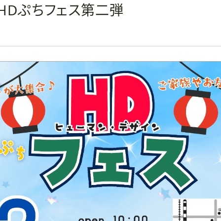
】HDぷちフェス第二弾