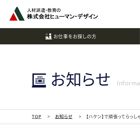
ペ
ー
ジ
ト
ッ
お仕事をお探しの方
プ
へ
お知らせ
Informa
TOP
お知らせ
【ハケン】で頑張ってらっし