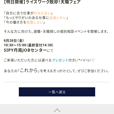
【明日開催】ライスワーク脱却！天職フェア
「自分に合う仕事が
わからない
」
「もっとやりがいのある仕事に
出会いたい
」
「今の働き方を
見直したい
」
そんな方に向けた、適職・天職探しの個別相談イベントを開催します。
6月26日（金）
10:30～15:00（最終受付14:30）
SIPY丹南JOBセンター
にて
ご来場いただいた方には選べる
プレゼント
付き(ﾉ*>∀<)ﾉ
♡
これから
あなたの「
」を考えるきっかけとして、ぜひご参加ください。
一覧へ戻る