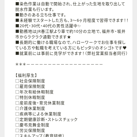
■染色作業は自動で開始され、仕上がった生地を取り出して
脱水作業も行います。
■動きのある立ち仕事です。
■未経験でスタートした方も、3～6ヶ月程度で習得できます！！
■20代・30代・40代の男性活躍中✨
■勤務地はJR春江駅より車で約10分の立地で、福井市・坂井
市からラクラク通勤できます★
■長期的に働ける職場なので、ハローワークでお仕事を探し
ている方や転職を考えている方にもピッタリのオシゴトです♥
■就業前には事前に見学ができます！（弊社営業担当者同行）
＊＊＊－－－－－－－－－－－－－－－－－－
【福利厚生】
□社会保険制度
□雇用保険制度
□年次有給休暇制度
□特別休暇制度
□産前産後・育児休業制度
□介護休業制度
□疾病等による休業制度
□定期健康診断・ストレスチェック
□慶弔見舞金制度
□労災保険制度
□スキルアップ（教育研修）