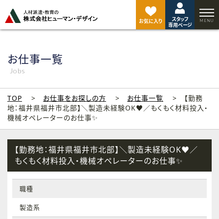
ペ
ー
スタッフ
ジ
お気に入り
専用ページ
ト
ッ
プ
お仕事一覧
へ
Jobs
TOP
お仕事をお探しの方
お仕事一覧
【勤務
地：福井県福井市北部】＼製造未経験OK♥／もくもく材料投入・
機械オペレーターのお仕事✨
【勤務地：福井県福井市北部】＼製造未経験OK♥／
もくもく材料投入・機械オペレーターのお仕事✨
職種
製造系