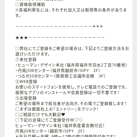
□資格取得補助
※各福利厚生には、それぞれ加入又は取得等の条件がありま
す。
－－－－－－－－－－－－－－－－－－＊＊＊
★★★－－－－－－－－－－－－－－－－－－
□弊社にてご登録をご希望の場合は、下記よりご登録方法をお
選びいただけます。
①来社登録
・ヒューマン・デザイン本社（福井県福井市羽水2丁目70番地）
・丹南JOBセンター（福井県越前市/SIPY 2F）
・つるがJOBセンター（敦賀商工会議所会館 3F）
②WEB登録
お使いのスマートフォンを使用し、テレビ電話でのご登録です。
面倒なアプリのインストールや会員登録は一切不要です！
③出張登録
ご希望の場所まで担当者が出向き、その場でご登録致します！
□まずは画面右上の『エントリー』をクリック！
□ご相談だけでも大歓迎♥
□下記の会場にてご登録受付中♡♡
ヒューマン・デザイン本社（福井県産業会館付近）
丹南JOBセンター（越前市/SIPY 2F）
＊平日月曜～金曜、9時～17時の間は随時受付中です！