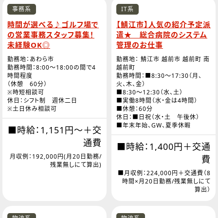
事務系
IT系
時間が選べる♪ゴルフ場で
【鯖江市】人気の紹介予定派
の営業事務スタッフ募集！
遣★ 総合病院のシステム
未経験OK◎
管理のお仕事
勤務地：あわら市
勤務地： 鯖江市 越前市 越前町 南
勤務時間：8:00～18:00の間で4
越前町
時間程度
勤務時間：■8:30～17:30（月、
（休憩 60分）
火、木、金）
※時短相談可
■8:30～12:30（水、土）
休日：シフト制 週休二日
■実働8時間（水・金は4時間）
※土日休み相談可
■休憩：60分
休日：■日祝（水・土 午後休）
■年末年始、GW、夏季休暇
■時給：1,151円～＋交
通費
■時給：1,400円＋交通
月収例：192,000円(月20日勤務/
費
残業無しにて算出)
■月収例：224,000円＋交通費（8
時間×月20日勤務/残業無しにて
算出）