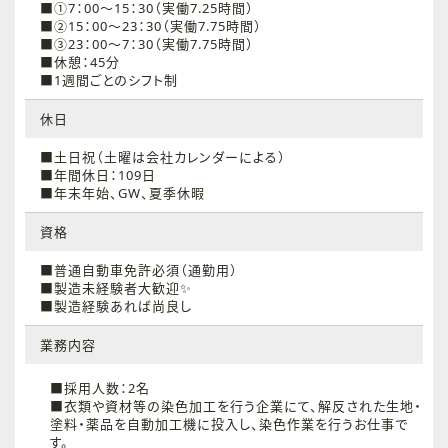
■①7：00～15：30（実働7.25時間）
■②15：00～23：30（実働7.75時間）
■③23：00～7：30（実働7.75時間）
■休憩：45分
■1週間ごとのシフト制
休日
■土日祝（土曜は会社カレンダーによる）
■年間休日：109日
■年末年始、GW、夏季休暇
資格
■普通自動車免許必須（通勤用）
■製造未経験者大歓迎✨
■製造経験あれば尚良し
業務内容
■採用人数：2名
■衣類や資材等の染色加工を行う企業にて、解反された生地・
塗料・薬品を自動加工機に投入し、染色作業を行うお仕事で
す。