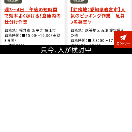
物流系
物流系
週3～4日 午後の短時間
【勤務地：愛知県岩倉市】人
で効率よく稼ける！倉庫内の
気のピッキング作業 急募
仕分け作業
3名募集✨
勤務地： 福井市 永平寺 鯖江市
勤務地： 尾張地区西部 愛知県そ
勤務時間：■15:00～19:30（実働
の他
3時間）
勤務時間：■①8：00～17：00 /
エントリー
休憩30分
②13：00～22：00
只今、
人が検討中
■実働8時間00分
休日：■日曜
■休憩：60分
休日：■土日祝、盆、年末年始 等
（会社カレンダーあり）
■時給：1,300円＋交通
費
■時給：1,330円＋交通
■月収例：46,800＋交通費（3時
費
間×月12日勤務/残業無しにて算
出）
■月収例：223,440円＋交通費
（月21日勤務/残業無しにて算出）