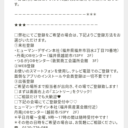
す。
－－－－－－－－－－－－－－－－－－＊＊＊
★★★－－－－－－－－－－－－－－－－－－
□弊社にてご登録をご希望の場合は、下記よりご登録方法をお
選びいただけます。
①来社登録
・ヒューマン・デザイン本社（福井県福井市羽水2丁目70番地）
・丹南JOBセンター（福井県越前市/SIPY 2F）
・つるがJOBセンター（敦賀商工会議所会館 3F）
②WEB登録
お使いのスマートフォンを使用し、テレビ電話でのご登録です。
面倒なアプリのインストールや会員登録は一切不要です！
③出張登録
ご希望の場所まで担当者が出向き、その場でご登録致します！
□まずは画面右上の『エントリー』をクリック！
□ご相談だけでも大歓迎♥
□下記の会場にてご登録受付中♡♡
ヒューマン・デザイン本社（福井県産業会館付近）
丹南JOBセンター（越前市/SIPY 2F）
＊平日月曜～金曜、9時～17時の間は随時受付中です！
＊その他の日時をご希望の場合は、お気軽にご相談ください。
☎ 0120-776-088