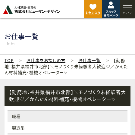
ペ
ー
スタッフ
ジ
お気に入り
専用ページ
ト
ッ
プ
お仕事一覧
へ
Jobs
TOP
お仕事をお探しの方
お仕事一覧
【勤務
地：福井県福井市北部】＼モノづくり未経験者大歓迎♡／かんた
ん材料補充・機械オペレーター✨
【勤務地：福井県福井市北部】＼モノづくり未経験者大
歓迎♡／かんたん材料補充・機械オペレーター✨
職種
製造系