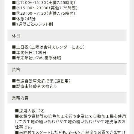
■①7：00～15：30（実働7.25時間）
■②15：00～23：30（実働7.75時間）
■③23：00～7：30（実働7.75時間）
■休憩：45分
■1週間ごとのシフト制
休日
■土日祝（土曜は会社カレンダーによる）
■年間休日：109日
■年末年始、GW、夏季休暇
資格
■普通自動車免許必須（通勤用）
■製造未経験者大歓迎✨
業務内容
■採用人数：2名
■衣類や資材等の染色加工を行う企業にて自動加工機を使用
しての生地の縫い合わせや生地の縫い合わせや生地洗浄のお
仕事です。
■未経験でスタートした方も、3～6ヶ月程度で習得できます！！