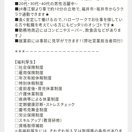
■20代・30代・40代の男性活躍中✨
■JR春江駅より車で約10分の立地で、福井市・坂井市からラク
ラク通勤できます★
■長く安定して働けるので、ハローワークでお仕事を探してい
る方や転職を考えている方にもピッタリのオシゴトです★
■勤務地周辺にはコンビニやスーパー、飲食店などがありま
す♪
■就業前には事前に見学ができます！（弊社営業担当者同行）
＊＊＊－－－－－－－－－－－－－－－－－－
【福利厚生】
□社会保険制度
□雇用保険制度
□年次有給休暇制度
□特別休暇制度
□産前産後・育児休業制度
□介護休業制度
□疾病等による休業制度
□定期健康診断・ストレスチェック
□慶弔見舞金制度
□労災保険制度
□スキルアップ（教育研修）
□資格取得補助
※各福利厚生には、それぞれ加入又は取得等の条件がありま