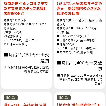
時間が選べる♪ゴルフ場で
【鯖江市】人気の紹介予定派
の営業事務スタッフ募集！
遣★ 総合病院のシステム
未経験OK◎
管理のお仕事
勤務地：あわら市
勤務地： 鯖江市 越前市 越前町 南
勤務時間：8:00～18:00の間で4
越前町
時間程度
勤務時間：■8:30～17:30（月、
（休憩 60分）
火、木、金）
※時短相談可
■8:30～12:30（水、土）
休日：シフト制 週休二日
■実働8時間（水・金は4時間）
※土日休み相談可
■休憩：60分
休日：■日祝（水・土 午後休）
■年末年始、GW、夏季休暇
■時給：1,151円～＋交
通費
■時給：1,400円＋交通
月収例：192,000円(月20日勤務/
費
残業無しにて算出)
■月収例：224,000円＋交通費（8
時間×月20日勤務/残業無しにて
算出）
物流系
物流系
週3～4日 午後の短時間
【勤務地：愛知県岩倉市】人