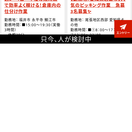
で効率よく稼ける！倉庫内の
気のピッキング作業 急募
仕分け作業
3名募集✨
勤務地： 福井市 永平寺 鯖江市
勤務地： 尾張地区西部 愛知県そ
勤務時間：■15:00～19:30（実働
の他
3時間）
勤務時間：■①8：00～17：00 /
エントリー
休憩30分
②13：00～22：00
只今、
人が検討中
■実働8時間00分
休日：■日曜
■休憩：60分
休日：■土日祝、盆、年末年始 等
（会社カレンダーあり）
■時給：1,300円＋交通
費
■時給：1,330円＋交通
■月収例：46,800＋交通費（3時
費
間×月12日勤務/残業無しにて算
出）
■月収例：223,440円＋交通費
（月21日勤務/残業無しにて算出）