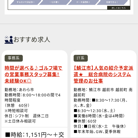
おすすめ求人
事務系
IT系
時間が選べる♪ゴルフ場で
【鯖江市】人気の紹介予定派
の営業事務スタッフ募集！
遣★ 総合病院のシステム
未経験OK◎
管理のお仕事
勤務地：あわら市
勤務地： 鯖江市 越前市 越前町 南
勤務時間：8:00～18:00の間で4
越前町
時間程度
勤務時間：■8:30～17:30（月、
（休憩 60分）
火、木、金）
※時短相談可
■8:30～12:30（水、土）
休日：シフト制 週休二日
■実働8時間（水・金は4時間）
※土日休み相談可
■休憩：60分
休日：■日祝（水・土 午後休）
■年末年始、GW、夏季休暇
■時給：1,151円～＋交