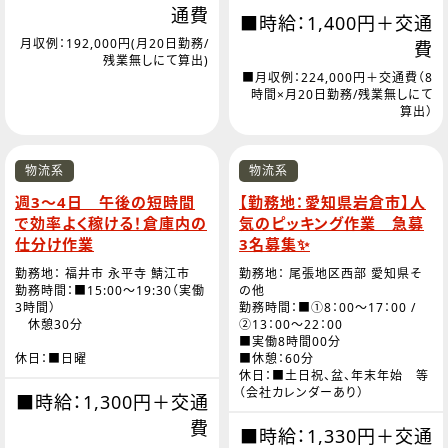
通費
■時給：1,400円＋交通
月収例：192,000円(月20日勤務/
費
残業無しにて算出)
■月収例：224,000円＋交通費（8
時間×月20日勤務/残業無しにて
算出）
物流系
物流系
週3～4日 午後の短時間
【勤務地：愛知県岩倉市】人
で効率よく稼ける！倉庫内の
気のピッキング作業 急募
仕分け作業
3名募集✨
勤務地： 福井市 永平寺 鯖江市
勤務地： 尾張地区西部 愛知県そ
勤務時間：■15:00～19:30（実働
の他
3時間）
勤務時間：■①8：00～17：00 /
休憩30分
②13：00～22：00
■実働8時間00分
休日：■日曜
■休憩：60分
休日：■土日祝、盆、年末年始 等
（会社カレンダーあり）
■時給：1,300円＋交通
費
■時給：1,330円＋交通