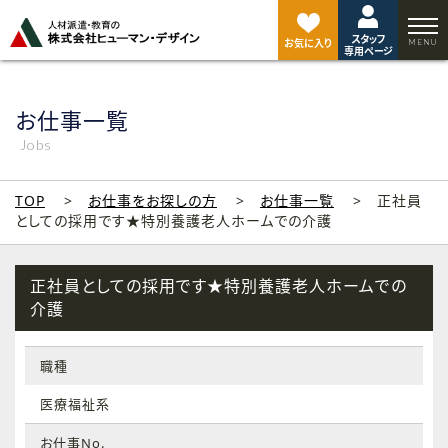
ペ
ー
スタッフ
ジ
お気に入り
専用ページ
ト
ッ
プ
お仕事一覧
へ
Jobs
TOP
お仕事をお探しの方
お仕事一覧
正社員
としての採用です★特別養護老人ホームでの介護
正社員としての採用です★特別養護老人ホームでの
介護
職種
医療福祉系
お仕事No.