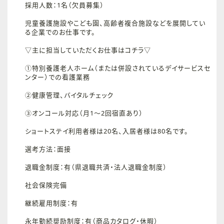
採用人数：1名（欠員募集）
児童養護施設やこども園、高齢者複合施設などを展開してい
る企業でのお仕事です。
▽主に担当していただくお仕事はコチラ▽
①特別養護老人ホーム（または併設されているデイサービスセ
ンター）での看護業務
②健康管理、バイタルチェック
③オンコール対応（月1～2回宿直あり）
ショートステイ利用者様は20名、入居者様は80名です。
選考方法：面接
退職金制度：有（県退職共済・法人退職金制度）
社会保険完備
継続雇用制度：有
永年勤続奨励制度：有（商品カタログ・休暇）