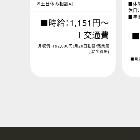
※土日休み相談可
■休憩
休日
■年
■時給：1,151円～
＋交通費
■
月収例：192,000円(月20日勤務/残業無
しにて算出)
■月収