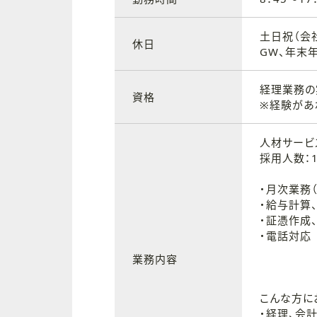
土日祝（会
休日
GW、年末
経理業務の
資格
※経験があ
人材サービ
採用人数：
・月次業務
・給与計算
・証憑作成
・電話対応
業務内容
こんな方に
・経理、会