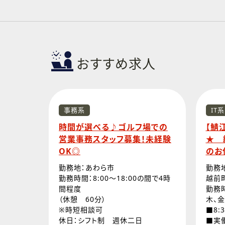
おすすめ求人
事務系
IT系
時間が選べる♪ゴルフ場での
【鯖
営業事務スタッフ募集！未経験
★ 
OK◎
のお
勤務地：あわら市
勤務地
勤務時間：8:00～18:00の間で4時
越前
間程度
勤務時
（休憩 60分）
木、金
※時短相談可
■8:
休日：シフト制 週休二日
■実働