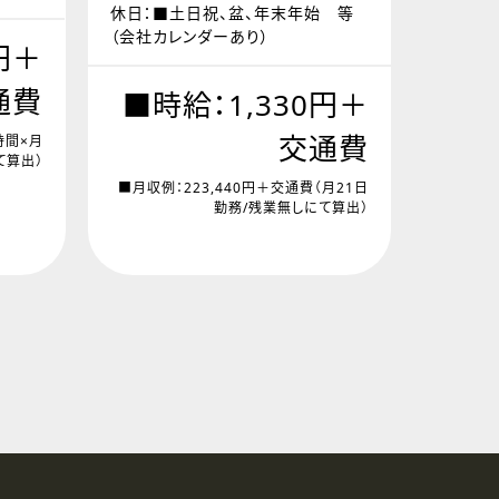
休日：■土日祝、盆、年末年始 等
（会社カレンダーあり）
円＋
通費
■時給：1,330円＋
交通費
時間×月
て算出）
■月収例：223,440円＋交通費（月21日
勤務/残業無しにて算出）