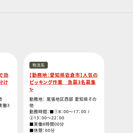
物流系
で効
【勤務地：愛知県岩倉市】人気の
分け
ピッキング作業 急募3名募集
✨
市
勤務地： 尾張地区西部 愛知県その
（実働3
他
勤務時間：■①8：00～17：00 /
②13：00～22：00
■実働8時間00分
■休憩：60分