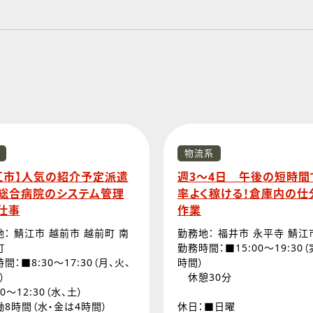
物流系
江市】人気の紹介予定派遣
週3～4日 午後の短時間
総合病院のシステム管理
率よく稼ける！倉庫内の仕
仕事
作業
： 鯖江市 越前市 越前町 南
勤務地： 福井市 永平寺 鯖江
町
勤務時間：■15:00～19:30
間：■8:30～17:30（月、火、
時間）
）
休憩30分
30～12:30（水、土）
8時間（水・金は4時間）
休日：■日曜