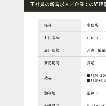
正社員の新着求人／企業での経理
職種
事務系
お仕事No.
H-009
雇用形態
派遣 , 職
雇用期間
長期
■月給：20
給与
■月収例：2
勤務地
福井市
勤務時間
8：45～17