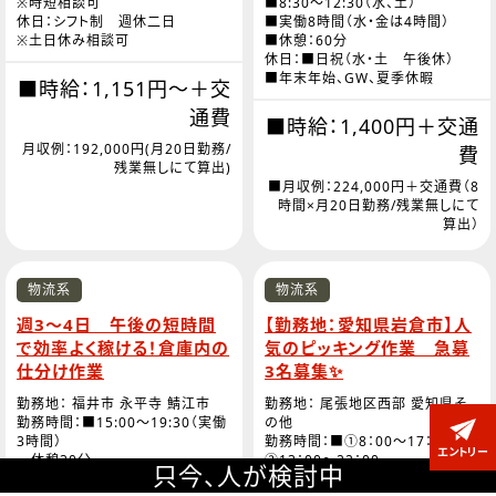
※時短相談可
■8:30～12:30（水、土）
休日：シフト制 週休二日
■実働8時間（水・金は4時間）
※土日休み相談可
■休憩：60分
休日：■日祝（水・土 午後休）
■年末年始、GW、夏季休暇
■時給：1,151円～＋交
通費
■時給：1,400円＋交通
月収例：192,000円(月20日勤務/
費
残業無しにて算出)
■月収例：224,000円＋交通費（8
時間×月20日勤務/残業無しにて
算出）
物流系
物流系
週3～4日 午後の短時間
【勤務地：愛知県岩倉市】人
で効率よく稼ける！倉庫内の
気のピッキング作業 急募
仕分け作業
3名募集✨
勤務地： 福井市 永平寺 鯖江市
勤務地： 尾張地区西部 愛知県そ
勤務時間：■15:00～19:30（実働
の他
3時間）
勤務時間：■①8：00～17：00 /
エントリー
休憩30分
②13：00～22：00
只今、
人が検討中
■実働8時間00分