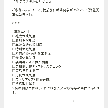
・1年間でスキルを伸ばせる
ご応募いただけると、就業前に職場見学ができます！（弊社営
業担当者同行）
＊＊＊－－－－－－－－－－－－－－－－－－
【福利厚生】
□社会保険制度
□雇用保険制度
□年次有給休暇制度
□特別休暇制度
□産前産後・育児休業制度
□介護休業制度
□疾病等による休業制度
□定期健康診断・ストレスチェック
□慶弔見舞金制度
□労災保険制度
□スキルアップ（教育研修）
□資格取得補助
※各福利厚生には、それぞれ加入又は取得等の条件がありま
す。
－－－－－－－－－－－－－－－－－－＊＊＊