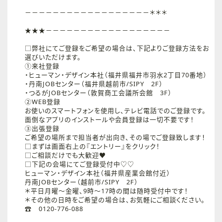
－－－－－－－－－－－－－－－－－－＊＊＊
★★★－－－－－－－－－－－－－－－－－－
□弊社にてご登録をご希望の場合は、下記よりご登録方法をお
選びいただけます。
①来社登録
・ヒューマン・デザイン本社（福井県福井市羽水2丁目70番地）
・丹南JOBセンター（福井県越前市/SIPY 2F）
・つるがJOBセンター（敦賀商工会議所会館 3F）
②WEB登録
お使いのスマートフォンを使用し、テレビ電話でのご登録です。
面倒なアプリのインストールや会員登録は一切不要です！
③出張登録
ご希望の場所まで担当者が出向き、その場でご登録致します！
□まずは画面右上の『エントリー』をクリック！
□ご相談だけでも大歓迎♥
□下記の会場にてご登録受付中♡♡
ヒューマン・デザイン本社（福井県産業会館付近）
丹南JOBセンター（越前市/SIPY 2F）
＊平日月曜～金曜、9時～17時の間は随時受付中です！
＊その他の日時をご希望の場合は、お気軽にご相談ください。
☎ 0120-776-088