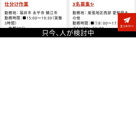
仕分け作業
3名募集✨
勤務地： 福井市 永平寺 鯖江市
勤務地： 尾張地区西部 愛知県そ
勤務時間：■15:00～19:30（実働
の他
3時間）
勤務時間：■①8：00～17：00 /
エントリー
休憩30分
②13：00～22：00
只今、
人が検討中
■実働8時間00分
休日：■日曜
■休憩：60分
休日：■土日祝、盆、年末年始 等
（会社カレンダーあり）
■時給：1,300円＋交通
費
■時給：1,330円＋交通
■月収例：46,800＋交通費（3時
費
間×月12日勤務/残業無しにて算
出）
■月収例：223,440円＋交通費
（月21日勤務/残業無しにて算出）