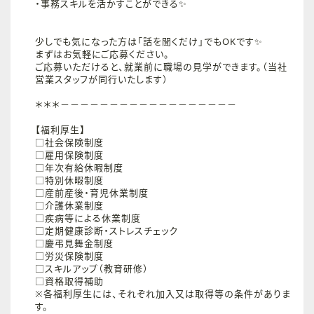
・事務スキルを活かすことができる✨
少しでも気になった方は「話を聞くだけ」でもOKです✨
まずはお気軽にご応募ください。
ご応募いただけると、就業前に職場の見学ができます。（当社
営業スタッフが同行いたします）
＊＊＊－－－－－－－－－－－－－－－－－－
【福利厚生】
□社会保険制度
□雇用保険制度
□年次有給休暇制度
□特別休暇制度
□産前産後・育児休業制度
□介護休業制度
□疾病等による休業制度
□定期健康診断・ストレスチェック
□慶弔見舞金制度
□労災保険制度
□スキルアップ（教育研修）
□資格取得補助
※各福利厚生には、それぞれ加入又は取得等の条件がありま
す。