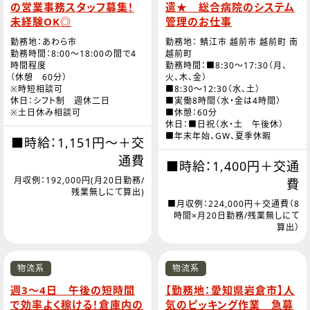
の営業事務スタッフ募集！
遣★ 総合病院のシステム
未経験OK◎
管理のお仕事
勤務地：あわら市
勤務地： 鯖江市 越前市 越前町 南
勤務時間：8:00～18:00の間で4
越前町
時間程度
勤務時間：■8:30～17:30（月、
（休憩 60分）
火、木、金）
※時短相談可
■8:30～12:30（水、土）
休日：シフト制 週休二日
■実働8時間（水・金は4時間）
※土日休み相談可
■休憩：60分
休日：■日祝（水・土 午後休）
■年末年始、GW、夏季休暇
■時給：1,151円～＋交
通費
■時給：1,400円＋交通
月収例：192,000円(月20日勤務/
費
残業無しにて算出)
■月収例：224,000円＋交通費（8
時間×月20日勤務/残業無しにて
算出）
物流系
物流系
週3～4日 午後の短時間
【勤務地：愛知県岩倉市】人
で効率よく稼ける！倉庫内の
気のピッキング作業 急募