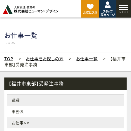
ペ
ー
スタッフ
ジ
お気に入り
専用ページ
ト
ッ
プ
お仕事一覧
へ
Jobs
TOP
お仕事をお探しの方
お仕事一覧
【福井市
東部】受発注事務
【福井市東部】受発注事務
職種
事務系
お仕事No.