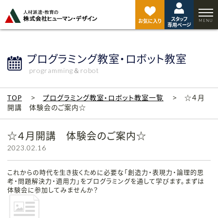
ペ
ー
スタッフ
ジ
お気に入り
専用ページ
ト
ッ
プ
プログラミング教室・ロボット教室
へ
programming＆robot
TOP
プログラミング教室・ロボット教室一覧
☆４月
開講 体験会のご案内☆
☆４月開講 体験会のご案内☆
2023.02.16
これからの時代を生き抜くために必要な「創造力・表現力・論理的思
考・問題解決力・適用力」をプログラミングを通して学びます。まずは
体験会に参加してみませんか？